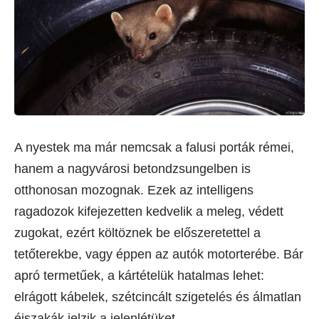
A nyestek ma már nemcsak a falusi porták rémei,
hanem a nagyvárosi betondzsungelben is
otthonosan mozognak. Ezek az intelligens
ragadozok kifejezetten kedvelik a meleg, védett
zugokat, ezért költöznek be előszeretettel a
tetőterekbe, vagy éppen az autók motorterébe. Bár
apró termetűek, a kártételük hatalmas lehet:
elrágott kábelek, szétcincált szigetelés és álmatlan
éjszakák jelzik a jelenlétüket.