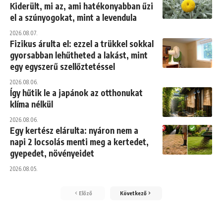
Kiderült, mi az, ami hatékonyabban űzi
el a szúnyogokat, mint a levendula
2026.08.07.
Fizikus árulta el: ezzel a trükkel sokkal
gyorsabban lehűtheted a lakást, mint
egy egyszerű szellőztetéssel
2026.08.06.
Így hűtik le a japánok az otthonukat
klíma nélkül
2026.08.06.
Egy kertész elárulta: nyáron nem a
napi 2 locsolás menti meg a kertedet,
gyepedet, növényeidet
2026.08.05.
Előző
Következő