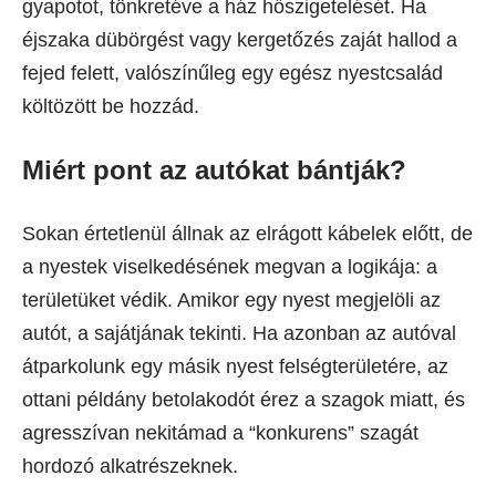
gyapotot, tönkretéve a ház hőszigetelését. Ha
éjszaka dübörgést vagy kergetőzés zaját hallod a
fejed felett, valószínűleg egy egész nyestcsalád
költözött be hozzád.
Miért pont az autókat bántják?
Sokan értetlenül állnak az elrágott kábelek előtt, de
a nyestek viselkedésének megvan a logikája: a
területüket védik. Amikor egy nyest megjelöli az
autót, a sajátjának tekinti. Ha azonban az autóval
átparkolunk egy másik nyest felségterületére, az
ottani példány betolakodót érez a szagok miatt, és
agresszívan nekitámad a “konkurens” szagát
hordozó alkatrészeknek.