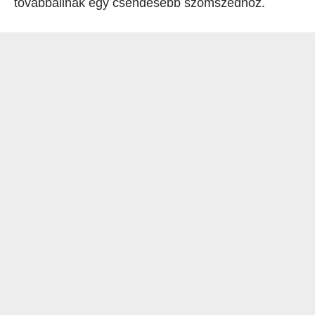
továbbállnak egy csendesebb szomszédhoz.