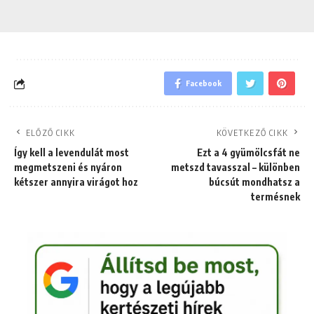
Facebook
ELŐZŐ CIKK
KÖVETKEZŐ CIKK
Így kell a levendulát most
Ezt a 4 gyümölcsfát ne
megmetszeni és nyáron
metszd tavasszal – különben
kétszer annyira virágot hoz
búcsút mondhatsz a
termésnek