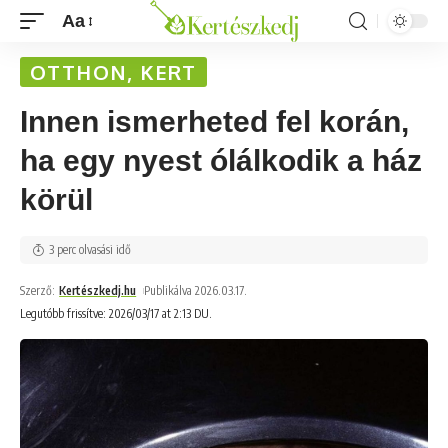
Aa
OTTHON, KERT
Innen ismerheted fel korán,
ha egy nyest ólálkodik a ház
körül
3 perc olvasási idő
Szerző:
Kertészkedj.hu
Publikálva 2026.03.17.
Legutóbb frissítve: 2026/03/17 at 2:13 DU.