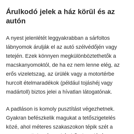
Árulkodó jelek a ház körül és az
autón
A nyest jelenlétét leggyakrabban a sárfoltos
lábnyomok árulják el az autó szélvédőjén vagy
tetején. Ezek könnyen megkülönböztethetők a
macskanyomoktól, de ha ez nem lenne elég, az
erős vizeletszag, az ürülék vagy a motortérbe
hurcolt ételmaradékok (például tojáshéj vagy
madártoll) biztos jelei a hívatlan látogatónak.
A padláson is komoly pusztítást végezhetnek.
Gyakran befészkelik magukat a tetőszigetelés
közé, ahol méteres szakaszokon tépik szét a