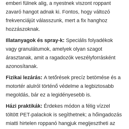
emberi fülnek alig, a nyestnek viszont roppant
zavaró hangot adnak ki. Fontos, hogy változó
frekvenciájút válasszunk, mert a fix hanghoz
hozzászoknak.
Illatanyagok és spray-k:
Speciális folyadékok
vagy granulátumok, amelyek olyan szagot
árasztanak, amit a ragadozók veszélyforrásként
azonosítanak.
Fizikai lezárás:
A tetőrések precíz betömése és a
motortér alulról történő védelme a legbiztosabb
megoldás, bár ez a legidényesebb is.
Házi praktikák:
Érdekes módon a félig vízzel
töltött PET-palackok is segíthetnek; a hőingadozás
miatti hirtelen roppanó hangjuk megijesztheti az