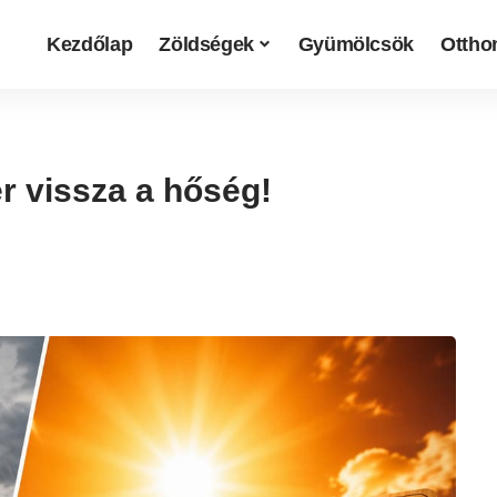
Kezdőlap
Zöldségek
Gyümölcsök
Otthon
ér vissza a hőség!