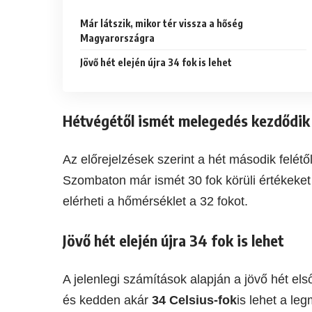
Már látszik, mikor tér vissza a hőség
Magyarországra
Jövő hét elején újra 34 fok is lehet
Hétvégétől ismét melegedés kezdődik
Az előrejelzések szerint a hét második felét
Szombaton már ismét 30 fok körüli értékeke
elérheti a hőmérséklet a 32 fokot.
Jövő hét elején újra 34 fok is lehet
A jelenlegi számítások alapján a jövő hét el
és kedden akár
34 Celsius-fok
is lehet a le