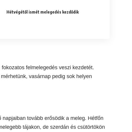
Hétvégétől ismét melegedés kezdődik
ől fokozatos felmelegedés veszi kezdetét.
t mérhetünk, vasárnap pedig sok helyen
ső napjaiban tovább erősödik a meleg. Hétfőn
gmelegebb tájakon, de szerdán és csütörtökön