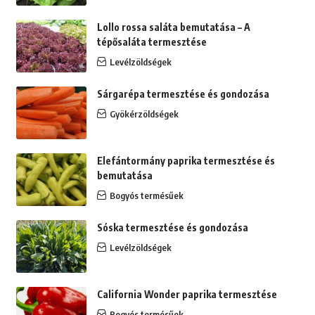
Lollo rossa saláta bemutatása – A
tépősaláta termesztése
Levélzöldségek
Sárgarépa termesztése és gondozása
Gyökérzöldségek
Elefántormány paprika termesztése és
bemutatása
Bogyós termésűek
Sóska termesztése és gondozása
Levélzöldségek
California Wonder paprika termesztése
Bogyós termésűek