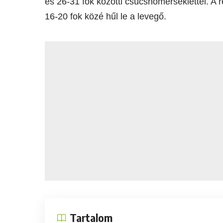
és 26-31 fok közötti csúcshőmérséklettel. A 
16-20 fok közé hűl le a levegő.
Tartalom