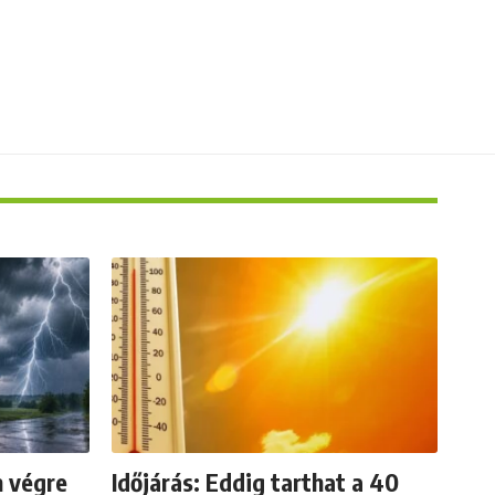
n végre
Időjárás: Eddig tarthat a 40