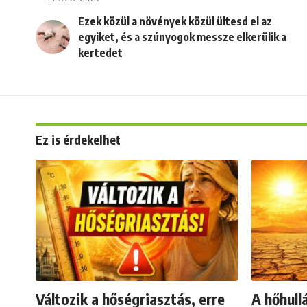
Ezek közül a növények közül ültesd el az
egyiket, és a szúnyogok messze elkerülik a
kertedet
Ez is érdekelhet
Változik a hőségriasztás, erre
A hőhull