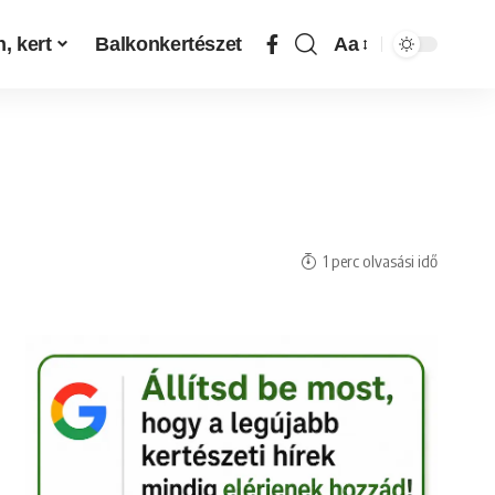
, kert
Balkonkertészet
Aa
1 perc olvasási idő