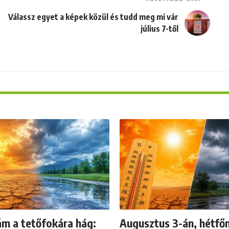
Válassz egyet a képek közül és tudd meg mi vár
július 7-től
ám a tetőfokára hág:
Augusztus 3-án, hétfő