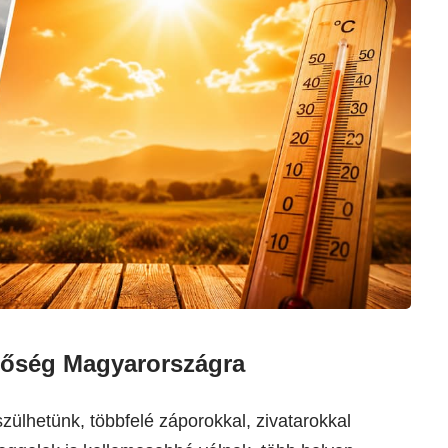
a hőség Magyarországra
zülhetünk, többfelé záporokkal, zivatarokkal