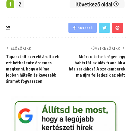
1
2
Következő oldal
Facebook
ELŐZŐ CIKK
KÖVETKEZŐ CIKK
Tapasztalt szerelő árulta el:
Miért ültettek régen egy
ezt kéthetente érdemes
babérfát az idős franciák a
megtenni, hogy a klíma
ház sarkához? A szakemberek
jobban hűtsön és kevesebb
ma újra felfedezik az okát
áramot fogyasszon