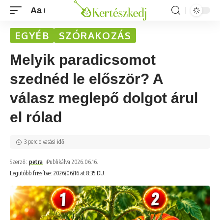
Aa
EGYÉB
SZÓRAKOZÁS
Melyik paradicsomot
szednéd le először? A
válasz meglepő dolgot árul
el rólad
3 perc olvasási idő
Szerző:
petra
Publikálva 2026.06.16.
Legutóbb frissítve: 2026/06/16 at 8:35 DU.