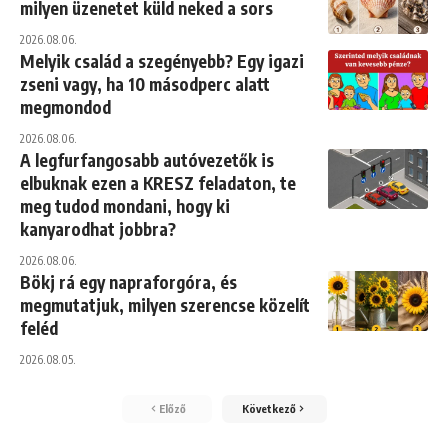
milyen üzenetet küld neked a sors
2026.08.06.
Melyik család a szegényebb? Egy igazi
zseni vagy, ha 10 másodperc alatt
megmondod
2026.08.06.
A legfurfangosabb autóvezetők is
elbuknak ezen a KRESZ feladaton, te
meg tudod mondani, hogy ki
kanyarodhat jobbra?
2026.08.06.
Bökj rá egy napraforgóra, és
megmutatjuk, milyen szerencse közelít
feléd
2026.08.05.
Előző
Következő