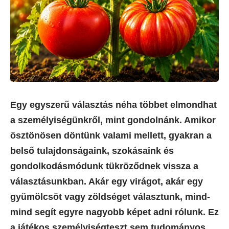
Egy egyszerű választás néha többet elmondhat
a személyiségünkről, mint gondolnánk. Amikor
ösztönösen döntünk valami mellett, gyakran a
belső tulajdonságaink, szokásaink és
gondolkodásmódunk tükröződnek vissza a
választásunkban. Akár egy virágot, akár egy
gyümölcsöt vagy zöldséget választunk, mind-
mind segít egyre nagyobb képet adni rólunk. Ez
a játékos személyiségteszt sem tudományos