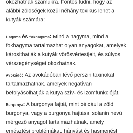
okozhatnak számukra. Fontos tudni, hogy az
alábbi zöldségek közül néhány toxikus lehet a
kutyák számára:
és
:
Mind a hagyma, mind a
Hagyma
fokhagyma
fokhagyma tartalmazhat olyan anyagokat, amelyek
károsíthatják a kutyák vörösvértestjeit, és súlyos
vérszegénységet okozhatnak.
:
Az avokádóban lévő perszin toxinokat
Avokádó
tartalmazhatnak, amelyek negatívan
befolyásolhatják a kutya szív- és izomfunkcióját.
:
A burgonya fajtái, mint például a zöld
Burgonya
burgonya, vagy a burgonya hajtásai solanin nevű
mérgező anyagot tartalmazhatnak, amely
emésztési problémákat, hányást és hasmenést