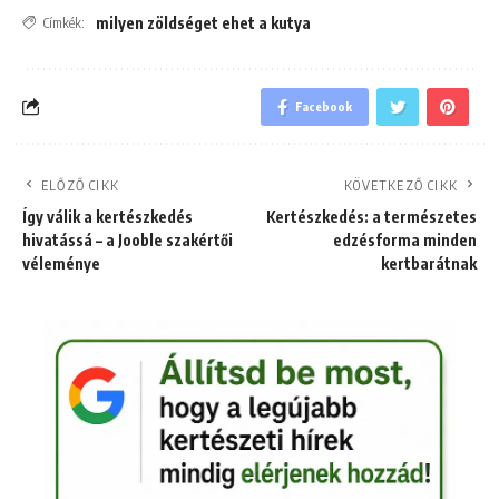
milyen zöldséget ehet a kutya
Címkék:
Facebook
ELŐZŐ CIKK
KÖVETKEZŐ CIKK
Így válik a kertészkedés
Kertészkedés: a természetes
hivatássá – a Jooble szakértői
edzésforma minden
véleménye
kertbarátnak