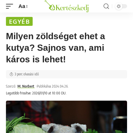
Aa
EGYÉB
Milyen zöldséget ehet a
kutya? Sajnos van, ami
káros is lehet!
3 perc olvasási idő
Szerző:
M. Norbert
Publikálva 2024.04.26.
Legutóbb frissítve: 2026/01/10 at 10:00 DU.