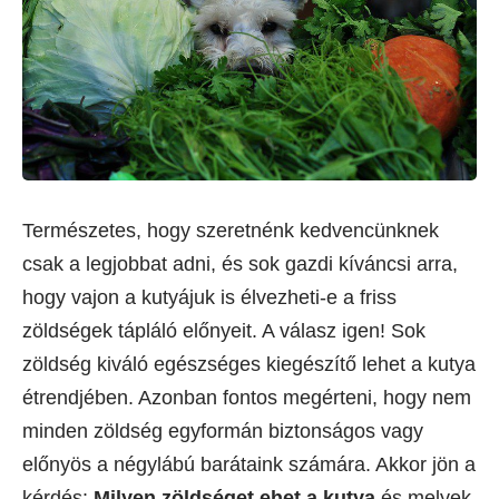
Természetes, hogy szeretnénk kedvencünknek
csak a legjobbat adni, és sok gazdi kíváncsi arra,
hogy vajon a kutyájuk is élvezheti-e a friss
zöldségek tápláló előnyeit. A válasz igen! Sok
zöldség kiváló egészséges kiegészítő lehet a kutya
étrendjében. Azonban fontos megérteni, hogy nem
minden zöldség egyformán biztonságos vagy
előnyös a négylábú barátaink számára. Akkor jön a
kérdés:
Milyen zöldséget ehet a kutya
és melyek