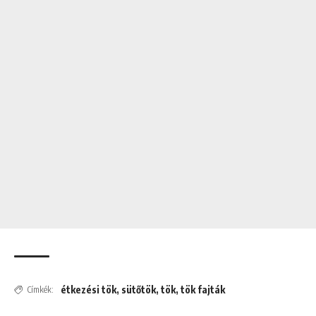
étkezési tök
,
sütőtök
,
tök
,
tök fajták
Címkék: