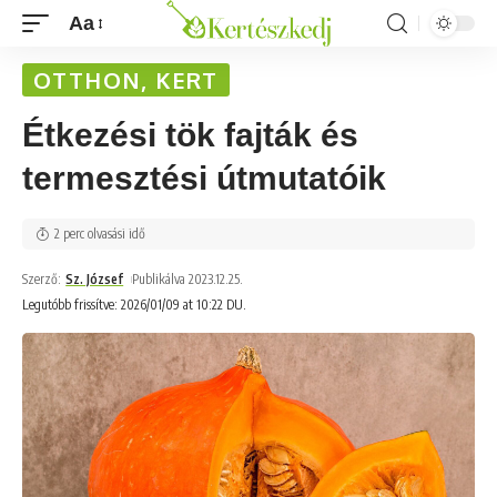
Aa
OTTHON, KERT
Étkezési tök fajták és
termesztési útmutatóik
2 perc olvasási idő
Szerző:
Sz. József
Publikálva 2023.12.25.
Legutóbb frissítve: 2026/01/09 at 10:22 DU.