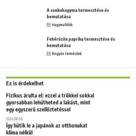
A sonkahagyma termesztése és
bemutatása
Hagymafélék
Fehérözön paprika termesztése és
bemutatása
Bogyós termésűek
Ez is érdekelhet
Fizikus árulta el: ezzel a trükkel sokkal
gyorsabban lehűtheted a lakást, mint
egy egyszerű szellőztetéssel
2026.08.06.
Így hűtik le a japánok az otthonukat
klíma nélkül