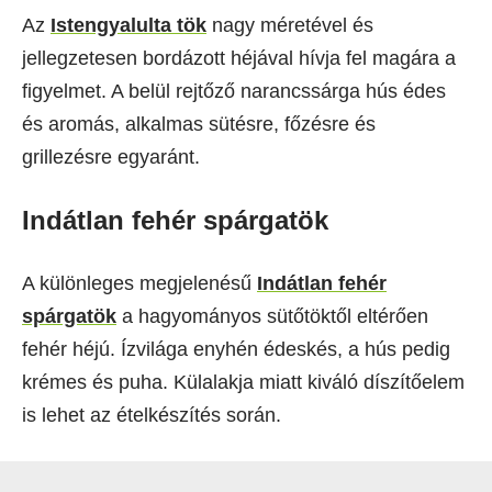
Az
Istengyalulta tök
nagy méretével és
jellegzetesen bordázott héjával hívja fel magára a
figyelmet. A belül rejtőző narancssárga hús édes
és aromás, alkalmas sütésre, főzésre és
grillezésre egyaránt.
Indátlan fehér spárgatök
A különleges megjelenésű
Indátlan fehér
spárgatök
a hagyományos sütőtöktől eltérően
fehér héjú. Ízvilága enyhén édeskés, a hús pedig
krémes és puha. Külalakja miatt kiváló díszítőelem
is lehet az ételkészítés során.