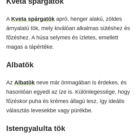
Kveta spárgatök
A
Kveta spárgatök
apró, henger alakú, zöldes
árnyalatú tök, mely kiválóan alkalmas sütéshez és
főzéshez. A húsa selymes és ízletes, emellett
magas a tápértéke.
Albatök
Az
Albatök
neve már önmagában is érdekes, és
hasonlóan egyedi az íze is. Különlegessége, hogy
főzéskor puha és krémes állagú lesz, így ideális
választás levesekbe vagy pürékbe.
Istengyalulta tök