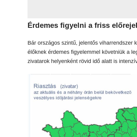
Érdemes figyelni a friss előreje
Bár országos szintű, jelentős viharrendszer k
élőknek érdemes figyelemmel követniük a leg
zivatarok helyenként rövid idő alatt is intenz