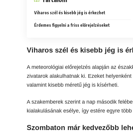
Viharos szél és kisebb jég is érkezhet
Érdemes figyelni a friss előrejelzéseket
Viharos szél és kisebb jég is é
A meteorológiai előrejelzés alapján az észa
zivatarok alakulhatnak ki. Ezeket helyenként
valamint kisebb méretű jég is kísérheti.
A szakemberek szerint a nap második felébe
kialakulásának esélye, így estére egyre töb
Szombaton már kedvezőbb lehe