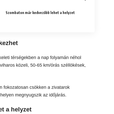
Szombaton már kedvezőbb lehet a helyzet
rkezhet
kkeleti térségekben a nap folyamán néhol
 viharos közeli, 50-65 km/órás széllökések,
n fokozatosan csökken a zivatarok
b helyen megnyugszik az időjárás.
t a helyzet