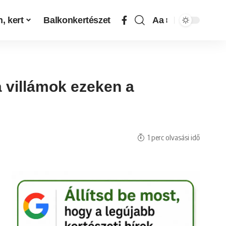
, kert
Balkonkertészet
Aa
a villámok ezeken a
1 perc olvasási idő