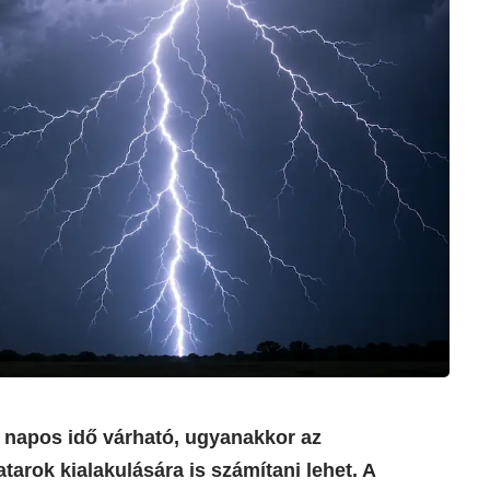
 napos idő várható, ugyanakkor az
tarok kialakulására is számítani lehet. A