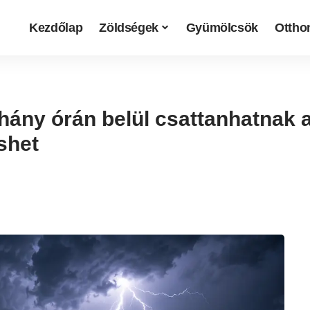
Kezdőlap
Zöldségek
Gyümölcsök
Otthon
éhány órán belül csattanhatnak 
shet