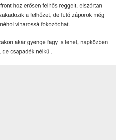
front hoz erősen felhős reggelt, elszórtan
zakadozik a felhőzet, de futó záporok még
 néhol viharossá fokozódhat.
akon akár gyenge fagy is lehet, napközben
, de csapadék nélkül.