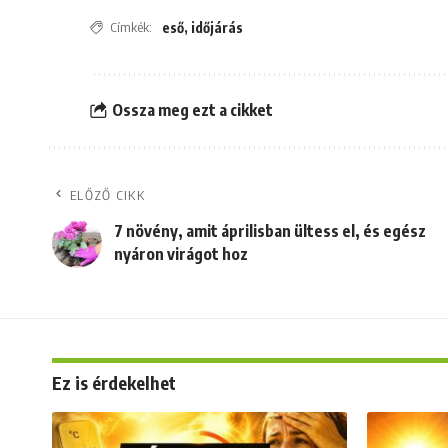
Címkék:
eső
,
időjárás
Ossza meg ezt a cikket
ELŐZŐ CIKK
7 növény, amit áprilisban ültess el, és egész
nyáron virágot hoz
Ez is érdekelhet