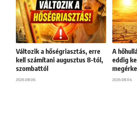
Változik a hőségriasztás, erre
A hőhull
kell számítani augusztus 8-tól,
eddig ke
szombattól
megérkez
2026.08.06.
2026.08.04.