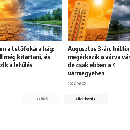
ám a tetőfokára hág:
Augusztus 3-án, hétfő
ll még kitartani, és
megérkezik a várva vár
ik a lehűlés
de csak ebben a 4
vármegyében
2026.08.02.
Előző
Következő