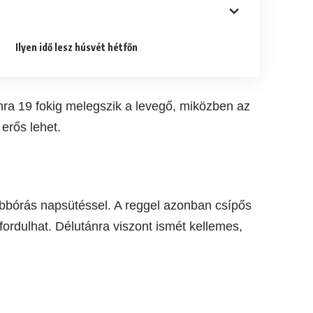
Ilyen idő lesz húsvét hétfőn
ánra 19 fokig melegszik a levegő, miközben az
erős lehet.
többórás napsütéssel. A reggel azonban csípős
őfordulhat. Délutánra viszont ismét kellemes,