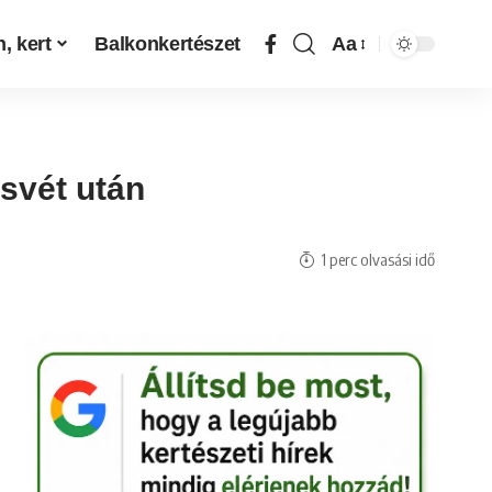
, kert
Balkonkertészet
Aa
úsvét után
1 perc olvasási idő