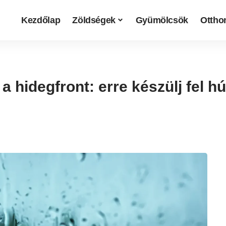
Kezdőlap
Zöldségek
Gyümölcsök
Otthon
 hidegfront: erre készülj fel h