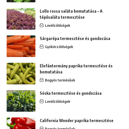
Lollo rossa saláta bemutatása – A
tépősaláta termesztése
Levélzöldségek
Sárgarépa termesztése és gondozása
Gyökérzöldségek
Elefántormány paprika termesztése és
bemutatása
Bogyós termésűek
Sóska termesztése és gondozása
Levélzöldségek
California Wonder paprika termesztése
Bogyós termésűek