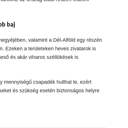
bb baj
megyéjében, valamint a Dél-Alföld egy részén
. Ezeken a területeken heves zivatarok is
eső és akár viharos széllökések is
gy mennyiségű csapadék hullhat le, ezért
zéseket és szükség esetén biztonságos helyre