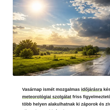
Vasárnap ismét mozgalmas
időjárásra
kés
meteorológiai szolgálat
friss figyelmeztet
több helyen alakulhatnak ki záporok és z