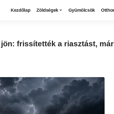
Kezdőlap
Zöldségek
Gyümölcsök
Otthon
jön: frissítették a riasztást, má