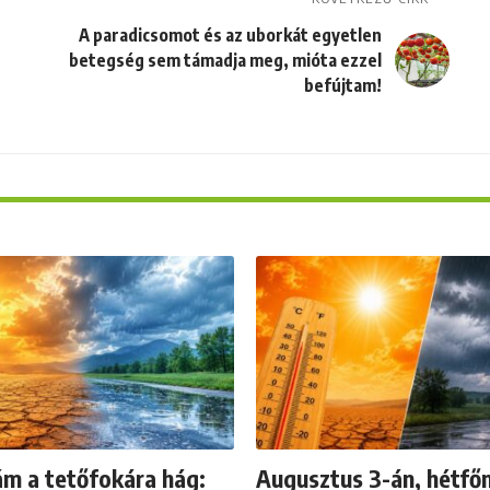
A paradicsomot és az uborkát egyetlen
betegség sem támadja meg, mióta ezzel
befújtam!
ám a tetőfokára hág:
Augusztus 3-án, hétfő