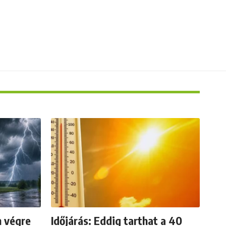
n végre
Időjárás: Eddig tarthat a 40