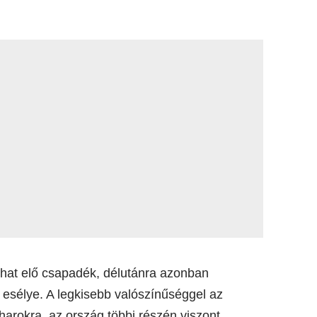
ulhat elő csapadék, délutánra azonban
 esélye. A legkisebb valószínűséggel az
harokra, az ország többi részén viszont