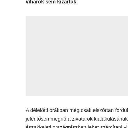
viharok sem kizártak
.
A délelőtti órákban még csak elszórtan ford
jelentősen megnő a zivatarok kialakulásának
északkeleti országrészben lehet számítani vi