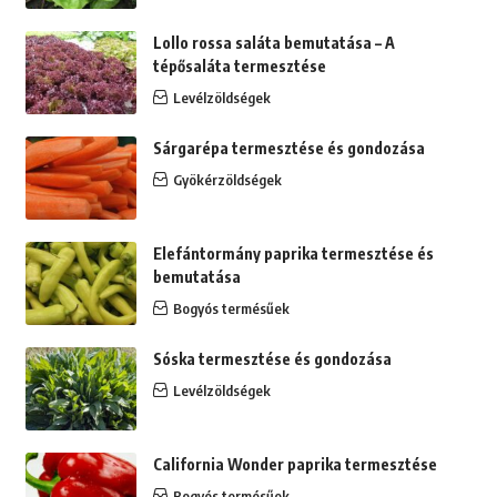
Lollo rossa saláta bemutatása – A
tépősaláta termesztése
Levélzöldségek
Sárgarépa termesztése és gondozása
Gyökérzöldségek
Elefántormány paprika termesztése és
bemutatása
Bogyós termésűek
Sóska termesztése és gondozása
Levélzöldségek
California Wonder paprika termesztése
Bogyós termésűek