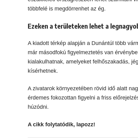
többfelé is megdörrenhet az ég.
Ezeken a területeken lehet a legnagyo
A kiadott térkép alapján a Dunántúl több vár
már másodfokú figyelmeztetés van érvényben
kialakulhatnak, amelyeket felhőszakadás, jég
kísérhetnek.
A zivatarok környezetében rövid idő alatt na
érdemes fokozottan figyelni a friss előrejel
húzódni.
A cikk folytatódik, lapozz!