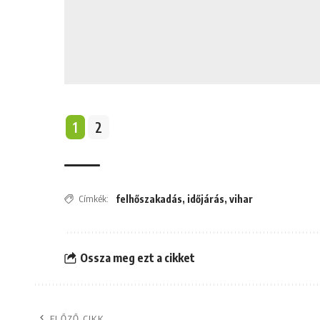
1
2
Címkék:
felhőszakadás
,
időjárás
,
vihar
Ossza meg ezt a cikket
ELŐZŐ CIKK