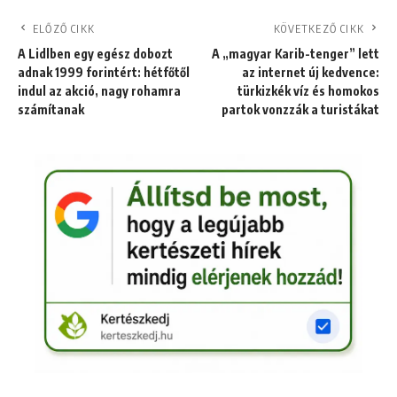
ELŐZŐ CIKK
KÖVETKEZŐ CIKK
A Lidlben egy egész dobozt
A „magyar Karib-tenger” lett
adnak 1999 forintért: hétfőtől
az internet új kedvence:
indul az akció, nagy rohamra
türkizkék víz és homokos
számítanak
partok vonzzák a turistákat