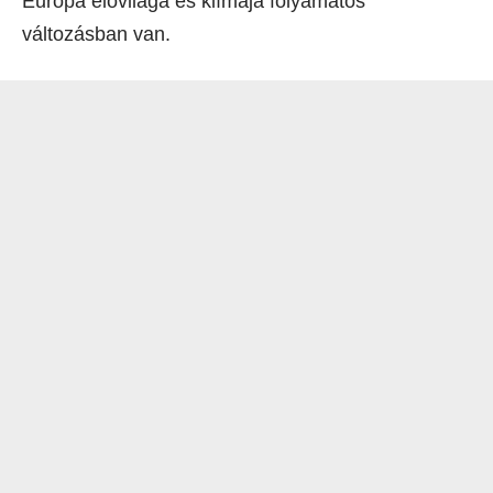
Európa élővilága és klímája folyamatos
változásban van.