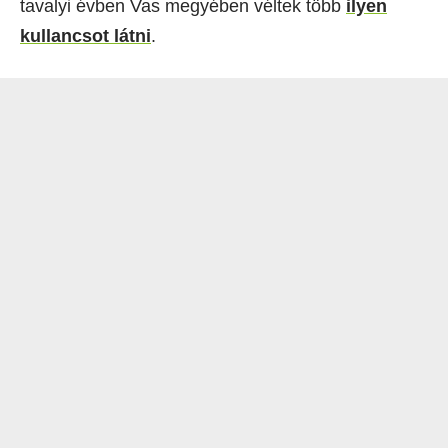
tavalyi évben Vas megyében véltek több
ilyen
kullancsot látni
.