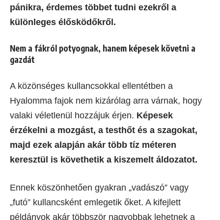
pánikra, érdemes többet tudni ezekről a
különleges élősködőkről.
Nem a fákról potyognak, hanem képesek követni a
gazdát
A közönséges kullancsokkal ellentétben a
Hyalomma fajok nem kizárólag arra várnak, hogy
valaki véletlenül hozzájuk érjen.
Képesek
érzékelni a mozgást, a testhőt és a szagokat,
majd ezek alapján akár több tíz méteren
keresztül is követhetik a kiszemelt áldozatot.
Ennek köszönhetően gyakran „vadászó” vagy
„futó” kullancsként emlegetik őket. A kifejlett
példányok akár többször nagyobbak lehetnek a