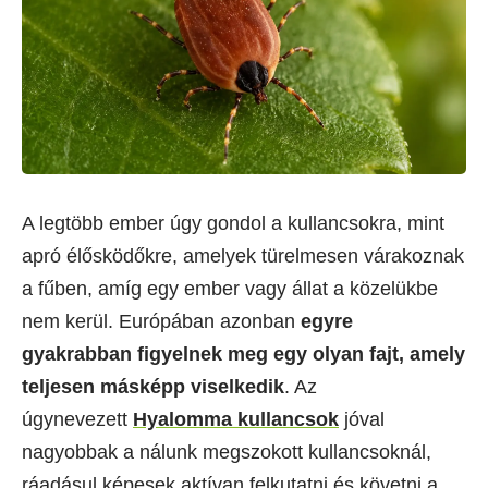
A legtöbb ember úgy gondol a kullancsokra, mint
apró élősködőkre, amelyek türelmesen várakoznak
a fűben, amíg egy ember vagy állat a közelükbe
nem kerül. Európában azonban
egyre
gyakrabban figyelnek meg egy olyan fajt, amely
teljesen másképp viselkedik
. Az
úgynevezett
Hyalomma kullancsok
jóval
nagyobbak a nálunk megszokott kullancsoknál,
ráadásul képesek aktívan felkutatni és követni a