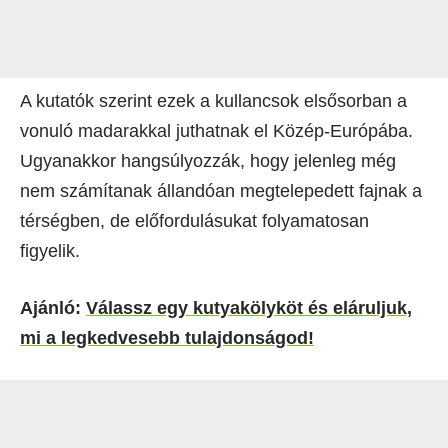
A kutatók szerint ezek a kullancsok elsősorban a
vonuló madarakkal juthatnak el Közép-Európába.
Ugyanakkor hangsúlyozzák, hogy jelenleg még
nem számítanak állandóan megtelepedett fajnak a
térségben, de előfordulásukat folyamatosan
figyelik.
Ajánló:
Válassz egy kutyakölyköt és eláruljuk,
mi a legkedvesebb tulajdonságod!