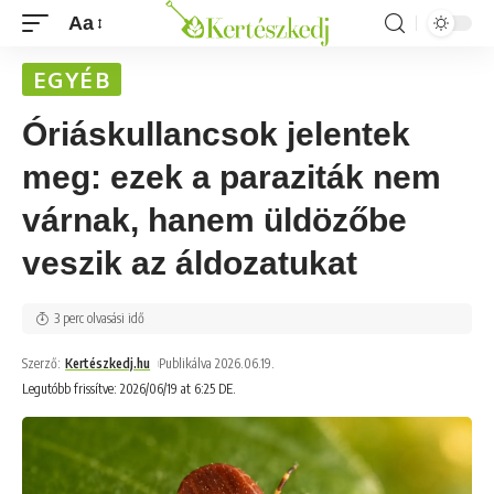
Aa
EGYÉB
Óriáskullancsok jelentek
meg: ezek a paraziták nem
várnak, hanem üldözőbe
veszik az áldozatukat
3 perc olvasási idő
Szerző:
Kertészkedj.hu
Publikálva 2026.06.19.
Legutóbb frissítve: 2026/06/19 at 6:25 DE.