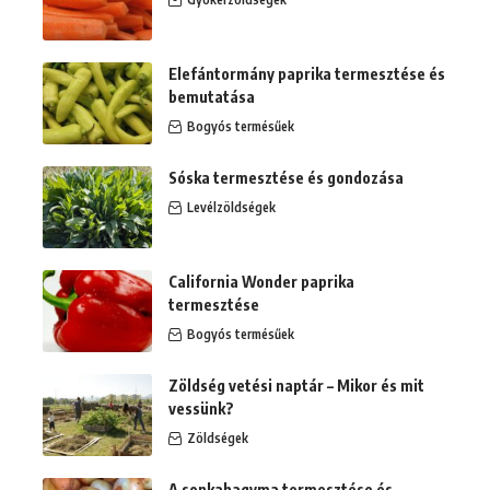
Elefántormány paprika termesztése és
bemutatása
Bogyós termésűek
Sóska termesztése és gondozása
Levélzöldségek
California Wonder paprika
termesztése
Bogyós termésűek
Zöldség vetési naptár – Mikor és mit
vessünk?
Zöldségek
A sonkahagyma termesztése és