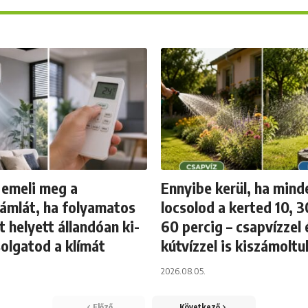
 emeli meg a
Ennyibe kerül, ha mind
zámlát, ha folyamatos
locsolod a kerted 10, 
t helyett állandóan ki-
60 percig – csapvízzel 
olgatod a klímát
kútvízzel is kiszámoltu
2026.08.05.
Előző
Következő