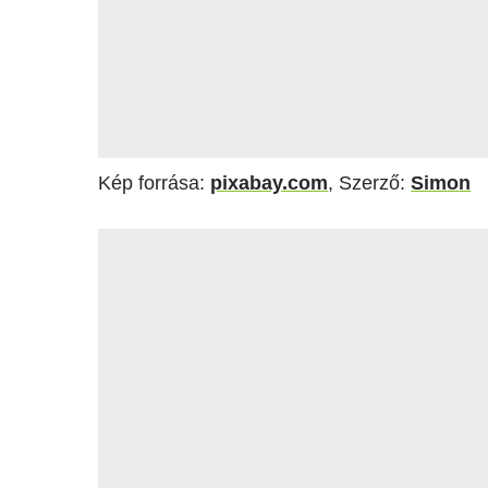
Kép forrása:
pixabay.com
, Szerző:
Sim
o
n