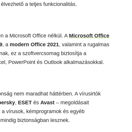
 élvezhető a teljes funkcionalitás.
 a Microsoft Office nélkül. A
Microsoft Office
9
, a
modern Office 2021
, valamint a rugalmas
nak, ez a szoftvercsomag biztosítja a
el, PowerPoint és Outlook alkalmazásokkal.
ztonság nem maradhat háttérben. A vírusirtók
persky
,
ESET
és
Avast
– megoldásait
k a vírusok, kémprogramok és egyéb
k mindig biztonságban lesznek.