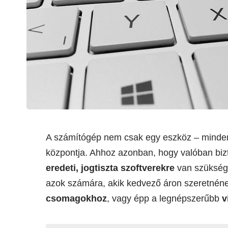
A számítógép nem csak egy eszköz – minde
központja. Ahhoz azonban, hogy valóban bi
eredeti, jogtiszta szoftverekre
van szükség
azok számára, akik kedvező áron szeretnén
csomagokhoz
, vagy épp a legnépszerűbb
v