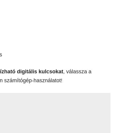
s
zható digitális kulcsokat
, válassza a
an számítógép-használatot!