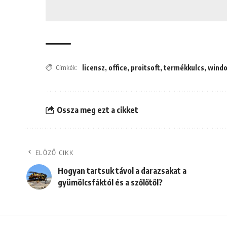
Címkék:
licensz
,
office
,
proitsoft
,
termékkulcs
,
wind
Ossza meg ezt a cikket
ELŐZŐ CIKK
Hogyan tartsuk távol a darazsakat a
gyümölcsfáktól és a szőlőtől?