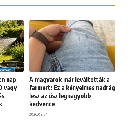
en nap
A magyarok már leváltották a
30 vagy
farmert: Ez a kényelmes nadrág
és
lesz az ősz legnagyobb
k
kedvence
2026.08.04.