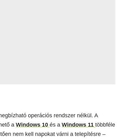
gbízható operációs rendszer nélkül. A
hető a
Windows 10
és a
Windows 11
többféle
ően nem kell napokat várni a telepítésre –