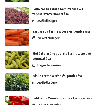
Lollo rossa saláta bemutatása – A
tépősaláta termesztése
Levélzöldségek
Sárgarépa termesztése és gondozása
Gyökérzöldségek
Elefántormány paprika termesztése és
bemutatása
Bogyós termésűek
Sóska termesztése és gondozása
Levélzöldségek
California Wonder paprika termesztése
Bogyós termésűek