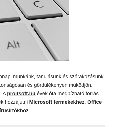
nnapi munkánk, tanulásunk és szórakozásunk
ztonságosan és gördülékenyen működjön,
. A
proitsoft.hu
évek óta megbízható forrás
ek hozzájutni
Microsoft termékekhez
,
Office
írusirtókhoz
.