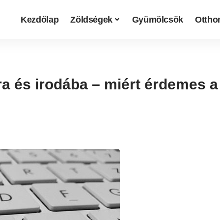
Kezdőlap
Zöldségek
Gyümölcsök
Otthon
ra és irodába – miért érdemes a 