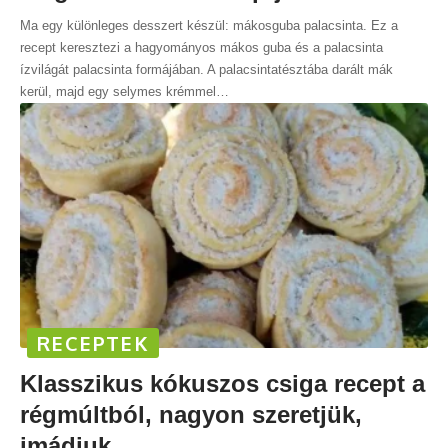
Ma egy különleges desszert készül: mákosguba palacsinta. Ez a
recept keresztezi a hagyományos mákos guba és a palacsinta
ízvilágát palacsinta formájában. A palacsintatésztába darált mák
kerül, majd egy selymes krémmel
…
RECEPTEK
Klasszikus kókuszos csiga recept a
régmúltból, nagyon szeretjük,
imádjuk