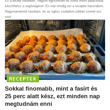
Ez a recept tökéletes, nagyon egyszerűen és isteni finom palacsintát
készíthetsz a segítségével. Én már mindig ezt a receptet használom.
Nagymamámtól tanultam, és az egész családom jobban szereti ezt,
mint
…
RECEPTEK
Sokkal finomabb, mint a fasírt és
25 perc alatt kész, ezt minden nap
megtudnám enni