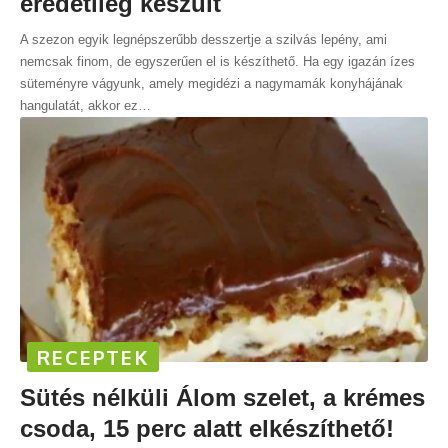
eredetileg készült
A szezon egyik legnépszerűbb desszertje a szilvás lepény, ami
nemcsak finom, de egyszerűen el is készíthető. Ha egy igazán ízes
süteményre vágyunk, amely megidézi a nagymamák konyhájának
hangulatát, akkor ez
…
RECEPTEK
Sütés nélküli Álom szelet, a krémes
csoda, 15 perc alatt elkészíthető!