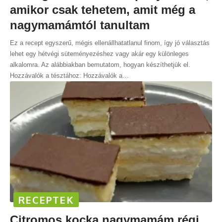
amikor csak tehetem, amit még a
nagymamámtól tanultam
Ez a recept egyszerű, mégis ellenállhatatlanul finom, így jó választás
lehet egy hétvégi süteményezéshez vagy akár egy különleges
alkalomra. Az alábbiakban bemutatom, hogyan készíthetjük el.
Hozzávalók a tésztához: Hozzávalók a
…
RECEPTEK
Citromos kocka nagymamám régi