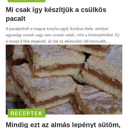
Mi csak így készítjük a csülkös
pacalt
A pacalpörkölt a magyar konyha egyik ikonikus étele, amelyet
ugyanúgy szereti vagy nem szereti valaki, mint a körömpörköltet. Ez
a recept 6 főre elegendő, és bár az elkészítési idő hosszabb,
…
RECEPTEK
Mindig ezt az almás lepényt sütöm,