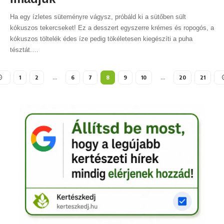
Ha egy ízletes süteményre vágysz, próbáld ki a sütőben sült
kókuszos tekercseket! Ez a desszert egyszerre krémes és ropogós, a
kókuszos töltelék édes íze pedig tökéletesen kiegészíti a puha
tésztát.
…
1
2
…
6
7
8
9
10
…
20
21