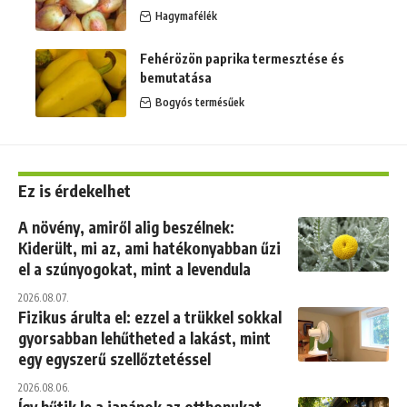
Hagymafélék
Fehérözön paprika termesztése és
bemutatása
Bogyós termésűek
Ez is érdekelhet
A növény, amiről alig beszélnek:
Kiderült, mi az, ami hatékonyabban űzi
el a szúnyogokat, mint a levendula
2026.08.07.
Fizikus árulta el: ezzel a trükkel sokkal
gyorsabban lehűtheted a lakást, mint
egy egyszerű szellőztetéssel
2026.08.06.
Így hűtik le a japánok az otthonukat