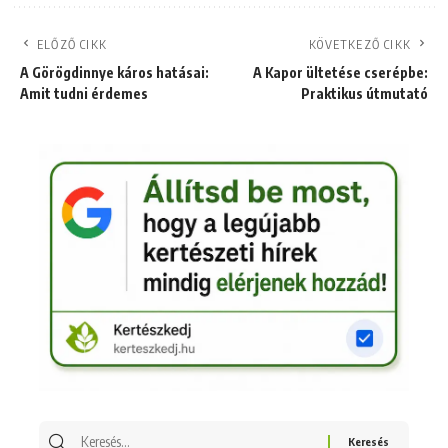
ELŐZŐ CIKK
KÖVETKEZŐ CIKK
A Görögdinnye káros hatásai:
A Kapor ültetése cserépbe:
Amit tudni érdemes
Praktikus útmutató
Keresés