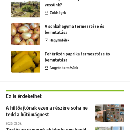
vessünk?
Zöldségek
A sonkahagyma termesztése és
bemutatása
Hagymafélék
Fehérözön paprika termesztése és
bemutatása
Bogyós termésűek
Ez is érdekelhet
A hűtőajtónak ezen a részére soha ne
tedd a hűtőmágnest
2026.08.08.
Tartósan ragyogó ablakok: egy kanál