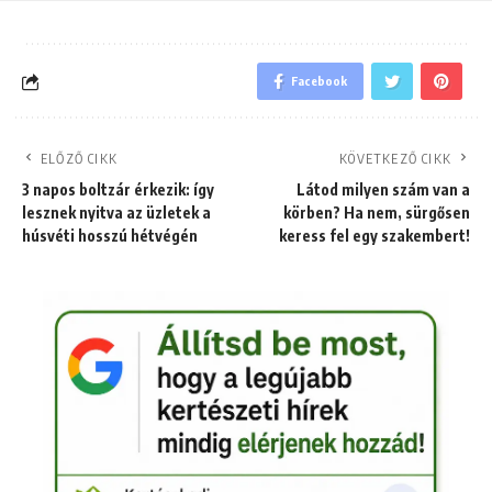
Facebook
ELŐZŐ CIKK
KÖVETKEZŐ CIKK
3 napos boltzár érkezik: így
Látod milyen szám van a
lesznek nyitva az üzletek a
körben? Ha nem, sürgősen
húsvéti hosszú hétvégén
keress fel egy szakembert!