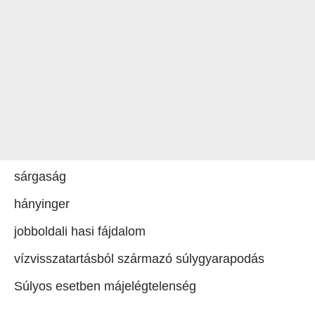
sárgaság
hányinger
jobboldali hasi fájdalom
vízvisszatartásból származó súlygyarapodás
Súlyos esetben májelégtelenség