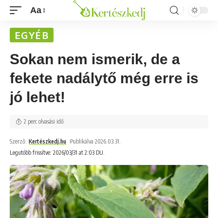
Aa
EGYÉB
Sokan nem ismerik, de a
fekete nadálytő még erre is
jó lehet!
2 perc olvasási idő
Szerző:
Kertészkedj.hu
Publikálva 2026.03.31.
Legutóbb frissítve: 2026/03/31 at 2:03 DU.