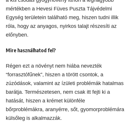
a kis csodás gyógynövény itthon a legnagyobb
mértékben a Hevesi Füves Puszta Tájvédelmi
Egység területein található meg, hiszen tudni illik
róla, hogy az anyagos, nyirkos talajt részesíti az
előnyben.
Mire használhatod fel?
Régen ezt a növényt nem hiába nevezték
“forrasztófűnek”, hiszen a törött csontok, a
zúzódások, valamint az ízületi problémák hatalmas
barátja. Természetesen, nem csak itt fejti ki a
hatását, hiszen a krémet különféle
bőrproblémákra, aranyérre, sőt, gyomorproblémára
külsőleg is alkalmazzák.