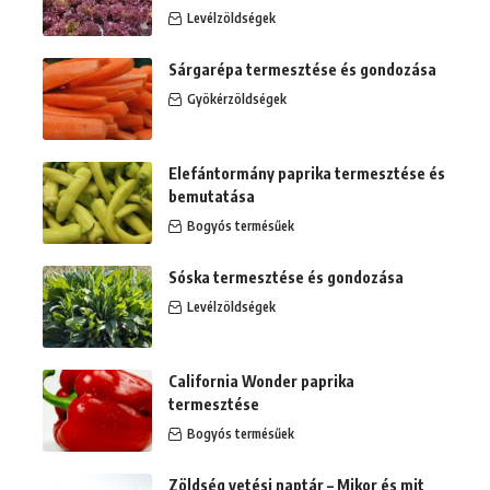
Levélzöldségek
Sárgarépa termesztése és gondozása
Gyökérzöldségek
Elefántormány paprika termesztése és
bemutatása
Bogyós termésűek
Sóska termesztése és gondozása
Levélzöldségek
California Wonder paprika
termesztése
Bogyós termésűek
Zöldség vetési naptár – Mikor és mit