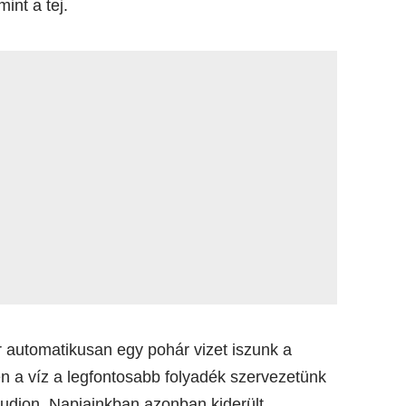
int a tej.
automatikusan egy pohár vizet iszunk a
en a víz a legfontosabb folyadék szervezetünk
udjon. Napjainkban azonban kiderült