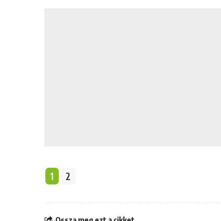
1
2
Ossza meg ezt a cikket