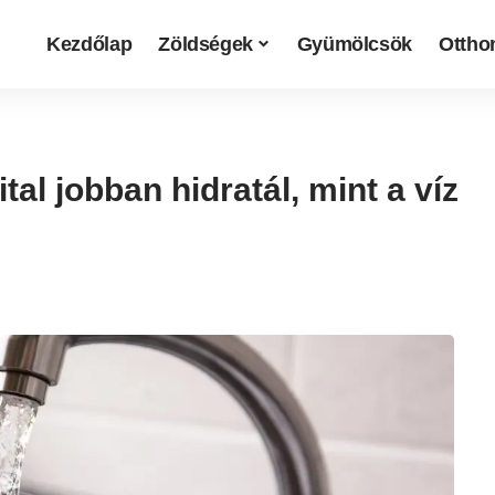
Kezdőlap
Zöldségek
Gyümölcsök
Otthon
tal jobban hidratál, mint a víz