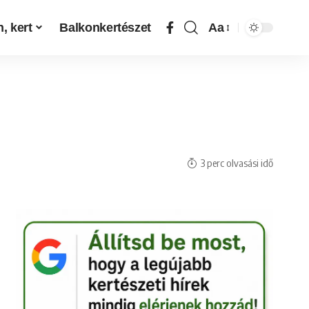
, kert
Balkonkertészet
Aa
3 perc olvasási idő