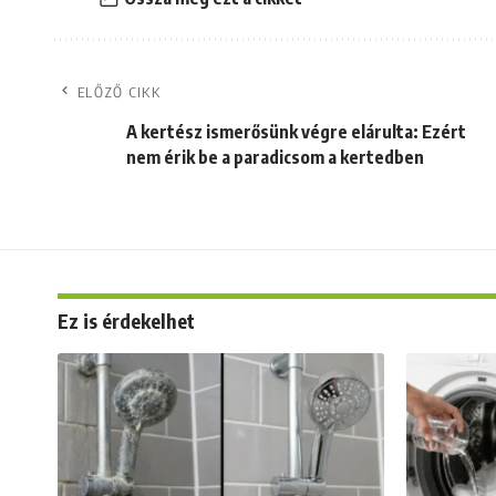
ELŐZŐ CIKK
A kertész ismerősünk végre elárulta: Ezért
nem érik be a paradicsom a kertedben
Ez is érdekelhet