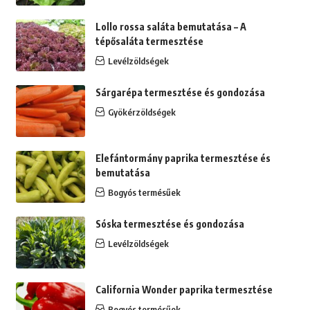
Lollo rossa saláta bemutatása – A
tépősaláta termesztése
Levélzöldségek
Sárgarépa termesztése és gondozása
Gyökérzöldségek
Elefántormány paprika termesztése és
bemutatása
Bogyós termésűek
Sóska termesztése és gondozása
Levélzöldségek
California Wonder paprika termesztése
Bogyós termésűek