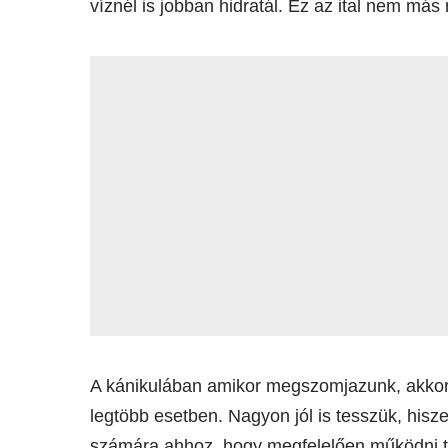
víznél is jobban hidratál. Ez az ital nem más m
A kánikulában amikor megszomjazunk, akkor 
legtöbb esetben. Nagyon jól is tesszük, hisz
számára ahhoz, hogy megfelelően működni t