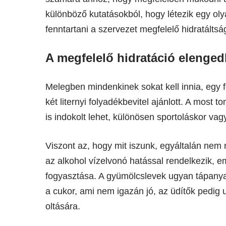
különböző kutatásokból, hogy létezik egy oly
fenntartani a szervezet megfelelő hidratáltsá
A megfelelő hidratáció elenged
Melegben mindenkinek sokat kell innia, egy
két liternyi folyadékbevitel ajánlott. A most 
is indokolt lehet, különösen sportoláskor vag
Viszont az, hogy mit iszunk, egyáltalán nem
az alkohol vízelvonó hatással rendelkezik, e
fogyasztása. A gyümölcslevek ugyan tápanya
a cukor, ami nem igazán jó, az üdítők pedig
oltására.