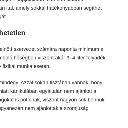
an ital, amely sokkal hatékonyabban segíthet
gát.
hetetlen
 felnőtt szervezet számára naponta minimum a
tomboló hőségben viszont akár 3–4 liter folyadék
y fizikai munka esetén.
 mindegy. Azzal sokan tisztában vannak, hogy
miatt kánikulában egyáltalán nem ajánlott a
gokat is pótolnak, viszont nagyon sok bennük
 ugyanezért nem ajánlottak a szomjúság