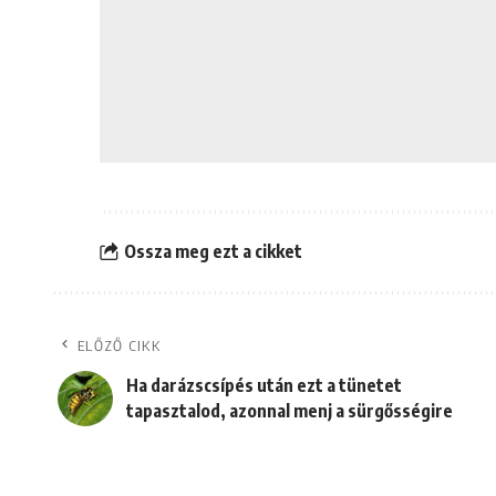
Ossza meg ezt a cikket
ELŐZŐ CIKK
Ha darázscsípés után ezt a tünetet
tapasztalod, azonnal menj a sürgősségire