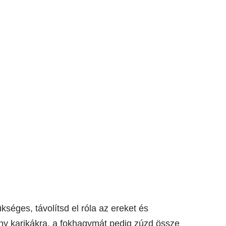
séges, távolítsd el róla az ereket és
ony karikákra, a fokhagymát pedig zúzd össze