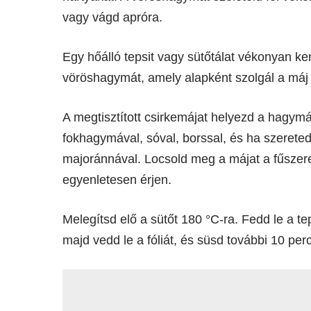
vagy vágd apróra.
Egy hőálló tepsit vagy sütőtálat vékonyan kenj 
vöröshagymát, amely alapként szolgál a máj
A megtisztított csirkemájat helyezd a hagymák
fokhagymával, sóval, borssal, és ha szereted
majoránnával. Locsold meg a májat a fűszere
egyenletesen érjen.
Melegítsd elő a sütőt 180 °C-ra. Fedd le a tep
majd vedd le a fóliát, és süsd további 10 pe