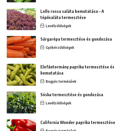
Lollo rossa saláta bemutatása – A
tépősaláta termesztése
Levélzöldségek
Sárgarépa termesztése és gondozása
Gyökérzöldségek
Elefántormány paprika termesztése és
bemutatása
Bogyós termésűek
Sóska termesztése és gondozása
Levélzöldségek
California Wonder paprika termesztése
Bogyós termésűek