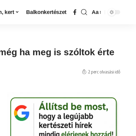
, kert
Balkonkertészet
Aa
még ha meg is szóltok érte
2 perc olvasási idő