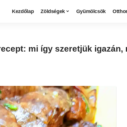
Kezdőlap
Zöldségek
Gyümölcsök
Otthon
cept: mi így szeretjük igazán, 