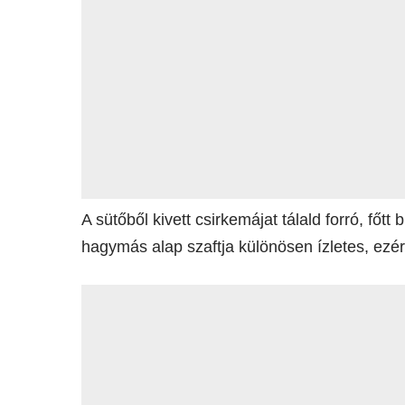
A sütőből kivett csirkemájat tálald forró, főtt
hagymás alap szaftja különösen ízletes, ezé