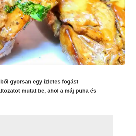
ből gyorsan egy ízletes fogást
áltozatot mutat be, ahol a máj puha és