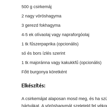
500 g csirkemáj
2 nagy vöröshagyma
3 gerezd fokhagyma
4-5 ek olívaolaj vagy napraforgóolaj
1 tk fűszerpaprika (opcionális)
só és bors ízlés szerint
1 tk majoránna vagy kakukkfű (opcionális)
Főtt burgonya köretként
Elkészítés
:
A csirkemájat alaposan mosd meg, és ha szük
hártyákat. A vöröshagymát szeleteld fel vék