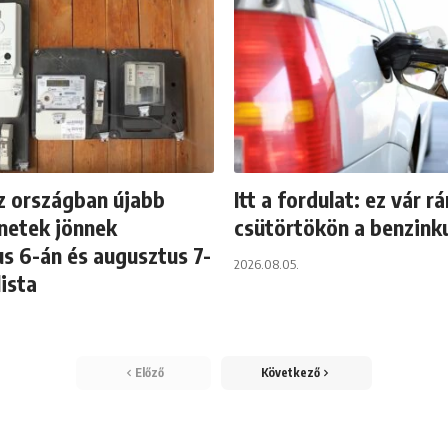
z országban újabb
Itt a fordulat: ez vár r
netek jönnek
csütörtökön a benzink
s 6-án és augusztus 7-
2026.08.05.
lista
Előző
Következő