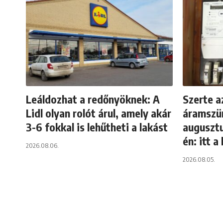
Leáldozhat a redőnyöknek: A
Szerte a
Lidl olyan rolót árul, amely akár
áramszü
3-6 fokkal is lehűtheti a lakást
augusztu
én: itt a 
2026.08.06.
2026.08.05.