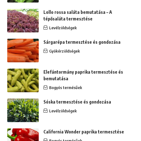
Lollo rossa saláta bemutatása – A
tépősaláta termesztése
Levélzöldségek
Sárgarépa termesztése és gondozása
Gyökérzöldségek
Elefántormány paprika termesztése és
bemutatása
Bogyós termésűek
Sóska termesztése és gondozása
Levélzöldségek
California Wonder paprika termesztése
Bogyós termésűek