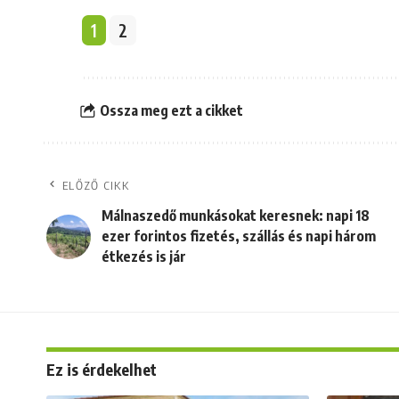
1
2
Ossza meg ezt a cikket
ELŐZŐ CIKK
Málnaszedő munkásokat keresnek: napi 18
ezer forintos fizetés, szállás és napi három
étkezés is jár
Ez is érdekelhet