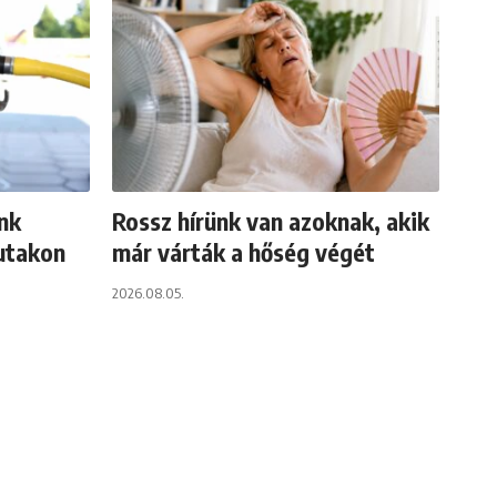
ánk
Rossz hírünk van azoknak, akik
utakon
már várták a hőség végét
2026.08.05.