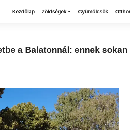
Kezdőlap
Zöldségek
Gyümölcsök
Otthon
letbe a Balatonnál: ennek sokan