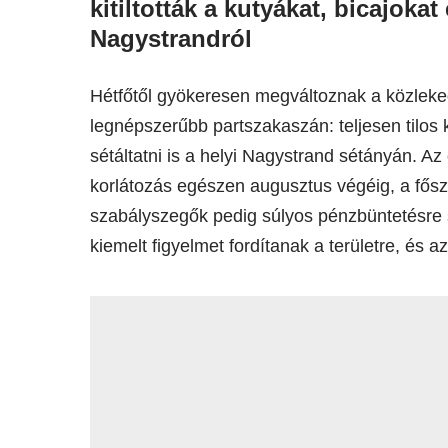
kitiltották a kutyákat, bicajokat
Nagystrandról
Hétfőtől gyökeresen megváltoznak a közleke
legnépszerűbb partszakaszán: teljesen tilos k
sétáltatni is a helyi Nagystrand sétányán. Az 
korlátozás egészen augusztus végéig, a fős
szabályszegők pedig súlyos pénzbüntetésre s
kiemelt figyelmet fordítanak a területre, és 