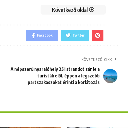
Következő oldal
Facebook
Twitter
KÖVETKEZŐ CIKK
A népszerű nyaralóhely 251 strandot zár le a
turisták elől, éppen a legszebb
partszakaszokat érinti a korlátozás