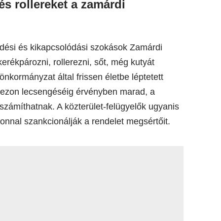
 és rollereket a zamárdi
dési és kikapcsolódási szokások Zamárdi
erékpározni, rollerezni, sőt, még kutyát
önkormányzat által frissen életbe léptetett
zezon lecsengéséig érvényben marad, a
zámíthatnak. A közterület-felügyelők ugyanis
azonnal szankcionálják a rendelet megsértőit.