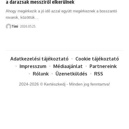
a darazsak messziről elkerülnek
Ahogy megérkezik a jó idő azzal együtt megérkeznek a bosszantó
rovarok, közöttük
…
Timi
2026.05.25.
Adatkezelési tájékoztató
Cookie tájékoztató
Impresszum
Médiaajánlat
Partnereink
Rólunk
Üzenetküldés
RSS
2024-2026 © Kertészkedj - Minden jog fenntartva!