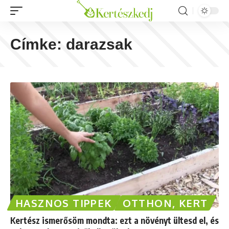
Címke:
darazsak
HASZNOS TIPPEK
OTTHON, KERT
Kertész ismerősöm mondta: ezt a növényt ültesd el, és