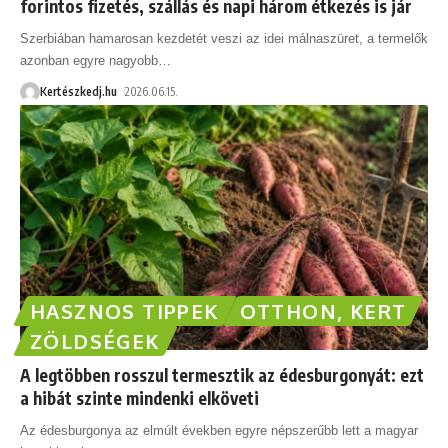
forintos fizetés, szállás és napi három étkezés is jár
Szerbiában hamarosan kezdetét veszi az idei málnaszüret, a termelők
azonban egyre nagyobb
…
Kertészkedj.hu
2026.06.15.
HASZNOS TIPPEK
OTTHON, KERT
ZÖLDSÉGEK
A legtöbben rosszul termesztik az édesburgonyát: ezt
a hibát szinte mindenki elköveti
Az édesburgonya az elmúlt években egyre népszerűbb lett a magyar