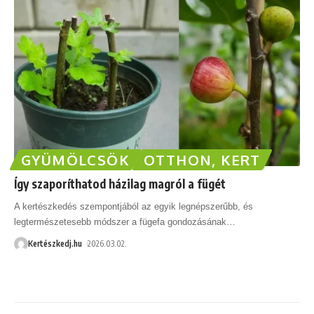
GYÜMÖLCSÖK
OTTHON, KERT
Így szaporíthatod házilag magról a fügét
A kertészkedés szempontjából az egyik legnépszerűbb, és
legtermészetesebb módszer a fügefa gondozásának
…
Kertészkedj.hu
2026.03.02.