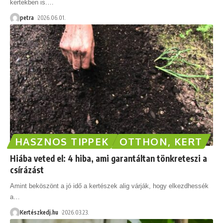
kertekben is.
…
petra
2026.06.01.
HASZNOS TIPPEK
OTTHON, KERT
Hiába veted el: 4 hiba, ami garantáltan tönkreteszi a
csírázást
Amint beköszönt a jó idő a kertészek alig várják, hogy elkezdhessék
a
…
Kertészkedj.hu
2026.03.23.