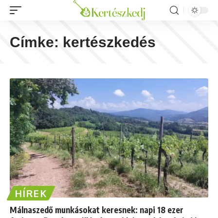
Címke:
kertészkedés
HÍREK
Málnaszedő munkásokat keresnek: napi 18 ezer