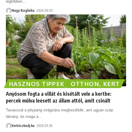
legtöbben
…
Nagy Boglárka
2026.06.05.
HASZNOS TIPPEK
OTTHON, KERT
Anyósom fogta a villát és kisétált vele a kertbe:
percek múlva leesett az állam attól, amit csinált
Tavasszal a pitypang virágzása megkezdődik, ami ugyan szép
látvány, és maga a
…
Kertészkedj.hu
2026.05.30.