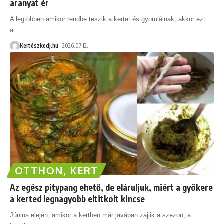
aranyat ér
A legtöbben amikor rendbe teszik a kertet és gyomlálnak, akkor ezt
a
…
Kertészkedj.hu
2026.07.12.
OTTHON, KERT
Az egész pitypang ehető, de eláruljuk, miért a gyökere
a kerted legnagyobb eltitkolt kincse
Június elején, amikor a kertben már javában zajlik a szezon, a