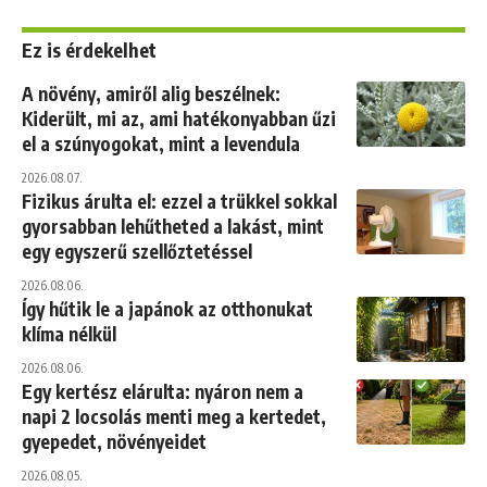
Ez is érdekelhet
A növény, amiről alig beszélnek:
Kiderült, mi az, ami hatékonyabban űzi
el a szúnyogokat, mint a levendula
2026.08.07.
Fizikus árulta el: ezzel a trükkel sokkal
gyorsabban lehűtheted a lakást, mint
egy egyszerű szellőztetéssel
2026.08.06.
Így hűtik le a japánok az otthonukat
klíma nélkül
2026.08.06.
Egy kertész elárulta: nyáron nem a
napi 2 locsolás menti meg a kertedet,
gyepedet, növényeidet
2026.08.05.