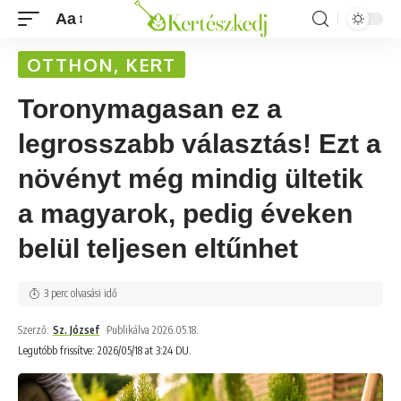
Aa
OTTHON, KERT
Toronymagasan ez a
legrosszabb választás! Ezt a
növényt még mindig ültetik
a magyarok, pedig éveken
belül teljesen eltűnhet
3 perc olvasási idő
Szerző:
Sz. József
Publikálva 2026.05.18.
Legutóbb frissítve: 2026/05/18 at 3:24 DU.