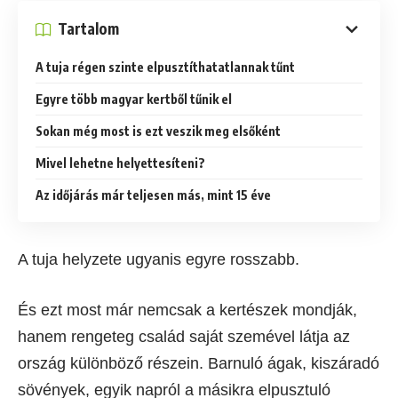
Tartalom
A tuja régen szinte elpusztíthatatlannak tűnt
Egyre több magyar kertből tűnik el
Sokan még most is ezt veszik meg elsőként
Mivel lehetne helyettesíteni?
Az időjárás már teljesen más, mint 15 éve
A tuja helyzete ugyanis egyre rosszabb.
És ezt most már nemcsak a kertészek mondják,
hanem rengeteg család saját szemével látja az
ország különböző részein. Barnuló ágak, kiszáradó
sövények, egyik napról a másikra elpusztuló