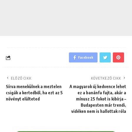
Facebook
ELŐZŐ CIKK
KÖVETKEZŐ CIKK
Sírva menekülnek a meztelen
A magyarok új kedvence lehet
csigák a kertedből, ha ezt az 5
ez a banánfa fajta, akár a
növényt elülteted
mínusz 25 fokot is kibírja –
Budapesten már trendi,
vidéken nem is hallottak róla