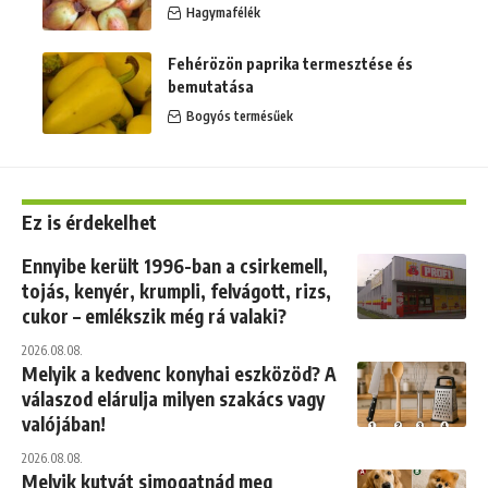
Hagymafélék
Fehérözön paprika termesztése és
bemutatása
Bogyós termésűek
Ez is érdekelhet
Ennyibe került 1996-ban a csirkemell,
tojás, kenyér, krumpli, felvágott, rizs,
cukor – emlékszik még rá valaki?
2026.08.08.
Melyik a kedvenc konyhai eszközöd? A
válaszod elárulja milyen szakács vagy
valójában!
2026.08.08.
Melyik kutyát simogatnád meg