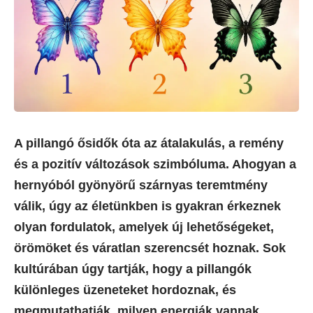
A pillangó ősidők óta az átalakulás, a remény
és a pozitív változások szimbóluma. Ahogyan a
hernyóból gyönyörű szárnyas teremtmény
válik, úgy az életünkben is gyakran érkeznek
olyan fordulatok, amelyek új lehetőségeket,
örömöket és váratlan szerencsét hoznak. Sok
kultúrában úgy tartják, hogy a pillangók
különleges üzeneteket hordoznak, és
megmutathatják, milyen energiák vannak