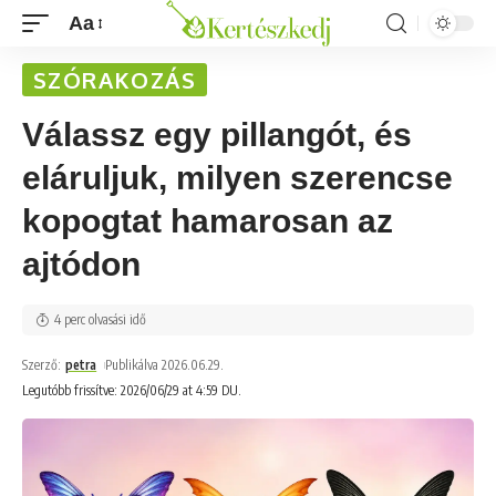
Aa
SZÓRAKOZÁS
Válassz egy pillangót, és
eláruljuk, milyen szerencse
kopogtat hamarosan az
ajtódon
4 perc olvasási idő
Szerző:
petra
Publikálva 2026.06.29.
Legutóbb frissítve: 2026/06/29 at 4:59 DU.