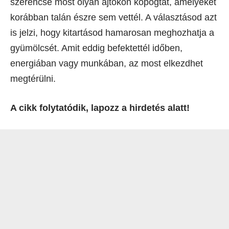
szerencse most olyan ajtókon kopogtat, amelyeket
korábban talán észre sem vettél. A választásod azt
is jelzi, hogy kitartásod hamarosan meghozhatja a
gyümölcsét. Amit eddig befektettél időben,
energiában vagy munkában, az most elkezdhet
megtérülni.
A cikk folytatódik, lapozz a hirdetés alatt!