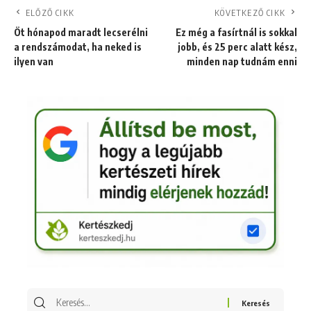
ELŐZŐ CIKK
KÖVETKEZŐ CIKK
Öt hónapod maradt lecserélni
Ez még a fasírtnál is sokkal
a rendszámodat, ha neked is
jobb, és 25 perc alatt kész,
ilyen van
minden nap tudnám enni
Keresés