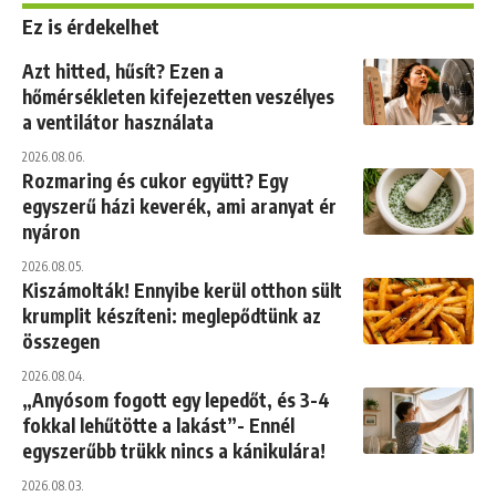
Ez is érdekelhet
Azt hitted, hűsít? Ezen a
hőmérsékleten kifejezetten veszélyes
a ventilátor használata
2026.08.06.
Rozmaring és cukor együtt? Egy
egyszerű házi keverék, ami aranyat ér
nyáron
2026.08.05.
Kiszámolták! Ennyibe kerül otthon sült
krumplit készíteni: meglepődtünk az
összegen
2026.08.04.
„Anyósom fogott egy lepedőt, és 3-4
fokkal lehűtötte a lakást”- Ennél
egyszerűbb trükk nincs a kánikulára!
2026.08.03.