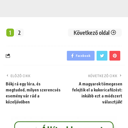
1
2
Következő oldal
Facebook
ELŐZŐ CIKK
KÖVETKEZŐ CIKK
Bökj rá egy lóra, és
A magyarok tömegesen
megtudod, milyen szerencsés
felejtik el a kukoricafőzést:
esemény vár rád a
inkább ezt a módszert
közeljövőben
választják!