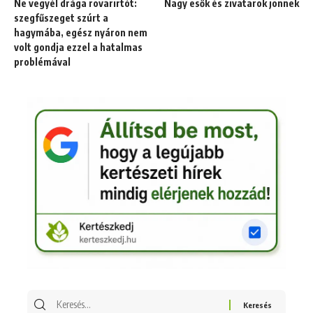
Ne vegyél drága rovarirtót:
Nagy esők és zivatarok jönnek
szegfűszeget szúrt a
hagymába, egész nyáron nem
volt gondja ezzel a hatalmas
problémával
Keresés