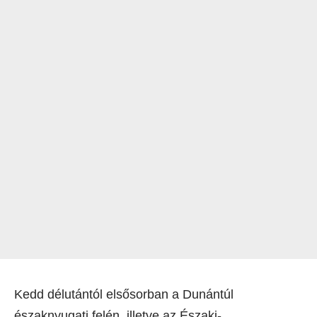
Kedd délutántól elsősorban a Dunántúl
északnyugati felén, illetve az Északi-