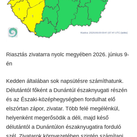
Riasztás zivatarra nyolc megyében 2026. június 9-
én
Kedden általában sok napsütésre számíthatunk.
Délutántól főként a Dunántúl északnyugati részén
és az Északi-középhegységben fordulhat elő
elszórtan zápor, zivatar. Több felé megélénkül,
helyenként megerősödik a déli, majd késő
délutántól a Dunántúlon északnyugatira forduló
szél. Zivatarok környezetében szintén számítani