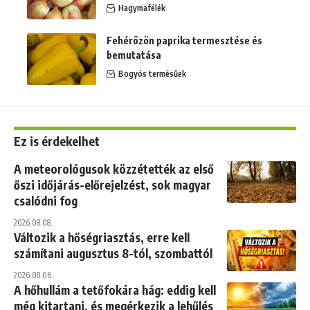
Hagymafélék
Fehérözön paprika termesztése és
bemutatása
Bogyós termésűek
Ez is érdekelhet
A meteorológusok közzétették az első
őszi időjárás-előrejelzést, sok magyar
csalódni fog
2026.08.08.
Változik a hőségriasztás, erre kell
számítani augusztus 8-tól, szombattól
2026.08.06.
A hőhullám a tetőfokára hág: eddig kell
még kitartani, és megérkezik a lehűlés