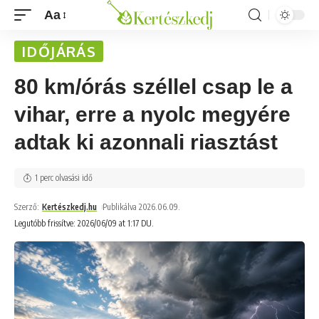
Aa
IDŐJÁRÁS
80 km/órás széllel csap le a
vihar, erre a nyolc megyére
adtak ki azonnali riasztást
1 perc olvasási idő
Szerző:
Kertészkedj.hu
Publikálva 2026.06.09.
Legutóbb frissítve: 2026/06/09 at 1:17 DU.