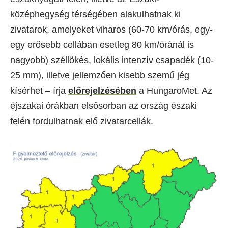
középhegység térségében alakulhatnak ki
zivatarok, amelyeket viharos (60-70 km/órás, egy-
egy erősebb cellában esetleg 80 km/óránál is
nagyobb) széllökés, lokális intenzív csapadék (10-
25 mm), illetve jellemzően kisebb szemű jég
kísérhet – írja
előrejelzésében
a HungaroMet. Az
éjszakai órákban elsősorban az ország északi
felén fordulhatnak elő zivatarcellák.