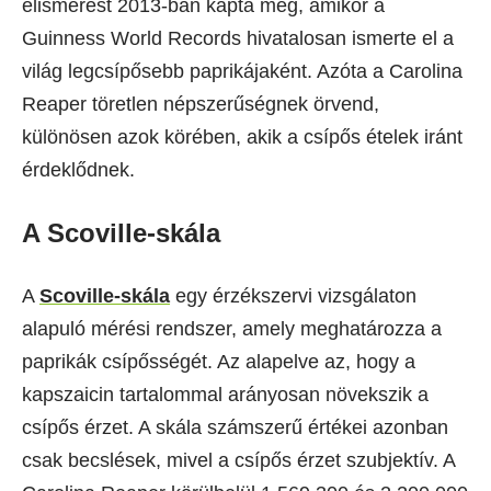
elismerést 2013-ban kapta meg, amikor a
Guinness World Records hivatalosan ismerte el a
világ legcsípősebb paprikájaként. Azóta a Carolina
Reaper töretlen népszerűségnek örvend,
különösen azok körében, akik a csípős ételek iránt
érdeklődnek.
A Scoville-skála
A
Scoville-skála
egy érzékszervi vizsgálaton
alapuló mérési rendszer, amely meghatározza a
paprikák csípősségét. Az alapelve az, hogy a
kapszaicin tartalommal arányosan növekszik a
csípős érzet. A skála számszerű értékei azonban
csak becslések, mivel a csípős érzet szubjektív. A