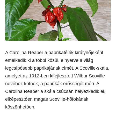
A Carolina Reaper a paprikafélék királynőjeként
emelkedik ki a többi közül, elnyerve a világ
legcsípősebb paprikájának címét. A Scoville-skála,
amelyet az 1912-ben kifejlesztett Wilbur Scoville
nevéhez kötnek, a paprikák erősségét méri. A
Carolina Reaper a skála csúcsán helyezkedik el,
elképesztően magas Scoville-hőfokának
köszönhetően.