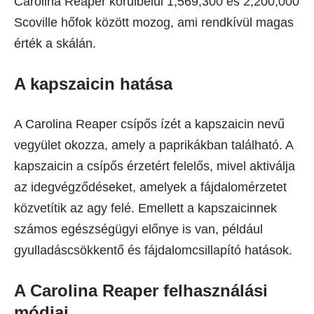
Carolina Reaper körülbelül 1,569,300 és 2,200,000
Scoville hőfok között mozog, ami rendkívül magas
érték a skálán.
A kapszaicin hatása
A Carolina Reaper csípős ízét a kapszaicin nevű
vegyület okozza, amely a paprikákban található. A
kapszaicin a csípős érzetért felelős, mivel aktiválja
az idegvégződéseket, amelyek a fájdalomérzetet
közvetítik az agy felé. Emellett a kapszaicinnek
számos egészségügyi előnye is van, például
gyulladáscsökkentő és fájdalomcsillapító hatások.
A Carolina Reaper felhasználási
módjai