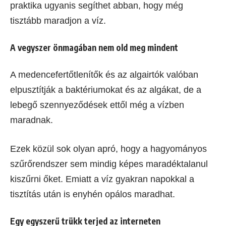
praktika ugyanis segíthet abban, hogy még
tisztább maradjon a víz.
A vegyszer önmagában nem old meg mindent
A medencefertőtlenítők és az algairtók valóban
elpusztítják a baktériumokat és az algákat, de a
lebegő szennyeződések ettől még a vízben
maradnak.
Ezek közül sok olyan apró, hogy a hagyományos
szűrőrendszer sem mindig képes maradéktalanul
kiszűrni őket. Emiatt a víz gyakran napokkal a
tisztítás után is enyhén opálos maradhat.
Egy egyszerű trükk terjed az interneten