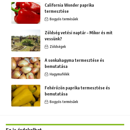
California Wonder paprika
termesztése
Bogyós termésűek
Zöldség vetési naptár – Mikor és mit
vessünk?
Zöldségek
A sonkahagyma termesztése és
bemutatása
Hagymafélék
Fehérözön paprika termesztése és
bemutatása
Bogyós termésűek
Ez is érdekelhet