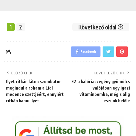
1
2
Következő oldal
Facebook
ELŐZŐ CIKK
KÖVETKEZŐ CIKK
Ilyet ritkán látni: szombaton
EZ a kalóriaszegény gyümölcs
megindul a roham a Lidl
valójában egy igazi
medence szettjéért, ennyiért
vitaminbomba, mégis alig
ritkán kapni ilyet
eszünk belőle