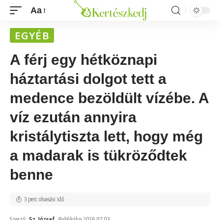
Aa
EGYÉB
A férj egy hétköznapi
háztartási dolgot tett a
medence bezöldült vízébe. A
víz ezután annyira
kristálytiszta lett, hogy még
a madarak is tükröződtek
benne
3 perc olvasási idő
Szerző:
Sz. József
Publikálva 2026.07.03.