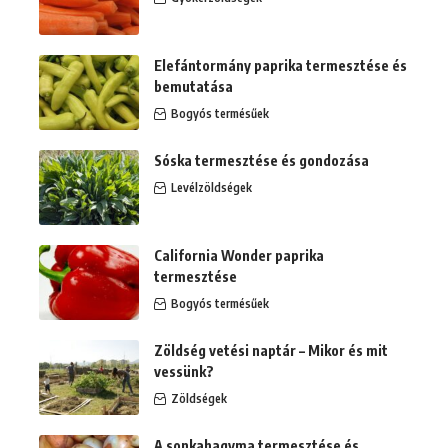
Elefántormány paprika termesztése és
bemutatása
Bogyós termésűek
Sóska termesztése és gondozása
Levélzöldségek
California Wonder paprika
termesztése
Bogyós termésűek
Zöldség vetési naptár – Mikor és mit
vessünk?
Zöldségek
A sonkahagyma termesztése és