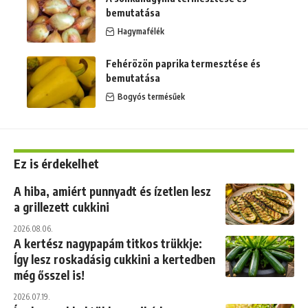
bemutatása
Hagymafélék
Fehérözön paprika termesztése és
bemutatása
Bogyós termésűek
Ez is érdekelhet
A hiba, amiért punnyadt és ízetlen lesz
a grillezett cukkini
2026.08.06.
A kertész nagypapám titkos trükkje:
Így lesz roskadásig cukkini a kertedben
még ősszel is!
2026.07.19.