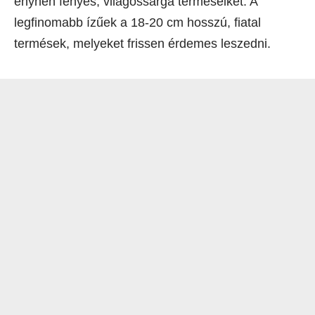
enyhén fényes, világossárga terméseiket. A
legfinomabb ízűek a 18-20 cm hosszú, fiatal
termések, melyeket frissen érdemes leszedni.