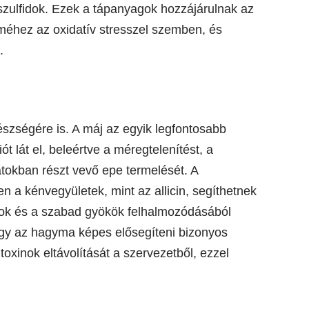
 szulfidok. Ezek a tápanyagok hozzájárulnak az
méhez az oxidatív stresszel szemben, és
.
szségére is. A máj az egyik legfontosabb
 lát el, beleértve a méregtelenítést, a
atokban részt vevő epe termelését. A
 a kénvegyületek, mint az allicin, segíthetnek
inok és a szabad gyökök felhalmozódásából
hogy az hagyma képes elősegíteni bizonyos
toxinok eltávolítását a szervezetből, ezzel