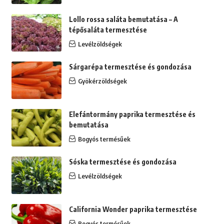
Lollo rossa saláta bemutatása – A
tépősaláta termesztése
Levélzöldségek
Sárgarépa termesztése és gondozása
Gyökérzöldségek
Elefántormány paprika termesztése és
bemutatása
Bogyós termésűek
Sóska termesztése és gondozása
Levélzöldségek
California Wonder paprika termesztése
Bogyós termésűek