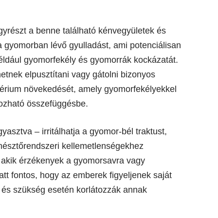
gyrészt a benne található kénvegyületek és
 gyomorban lévő gyulladást, ami potenciálisan
éldául gyomorfekély és gyomorrák kockázatát.
hetnek elpusztítani vagy gátolni bizonyos
ktérium növekedését, amely gyomorfekélyekkel
ozható összefüggésbe.
sztva – irritálhatja a gyomor-bél traktust,
észtőrendszeri kellemetlenségekhez
, akik érzékenyek a gyomorsavra vagy
t fontos, hogy az emberek figyeljenek saját
, és szükség esetén korlátozzák annak