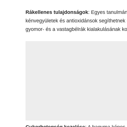
Rákellenes tulajdonságok
: Egyes tanulmán
kénvegyületek és antioxidánsok segíthetnek 
gyomor- és a vastagbélrák kialakulásának ko
Cukorbetegség kezelése
: A hagyma képes 