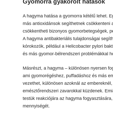
Gyomorra gyakorolt hatások
A hagyma hatása a gyomorra kétélű lehet. E
más antioxidánsok segíthetnek csökkenteni a
csökkentheti bizonyos gyomorbetegségek, p
A hagyma antibakteriális tulajdonságai segít
kórokozók, például a Helicobacter pylori ba
és más gyomor-bélrendszeri problémákkal h
Másrészt, a hagyma – különösen nyersen fogya
ami gyomorégéshez, puffadáshoz és más em
vezethet, különösen azoknál az embereknél
emésztőrendszeri zavarokkal küzdenek. Emiat
testük reakciójára az hagyma fogyasztására
mennyiségét.