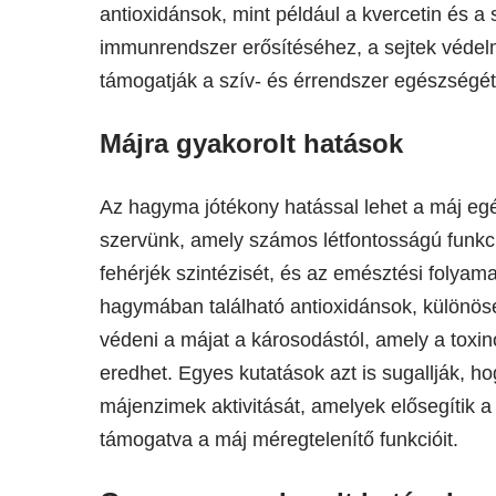
antioxidánsok, mint például a kvercetin és a
immunrendszer erősítéséhez, a sejtek védel
támogatják a szív- és érrendszer egészségét
Májra gyakorolt hatások
Az hagyma jótékony hatással lehet a máj egé
szervünk, amely számos létfontosságú funkciót
fehérjék szintézisét, és az emésztési folyam
hagymában található antioxidánsok, különösen
védeni a májat a károsodástól, amely a tox
eredhet. Egyes kutatások azt is sugallják, 
májenzimek aktivitását, amelyek elősegítik a 
támogatva a máj méregtelenítő funkcióit.