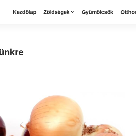
Kezdőlap
Zöldségek
Gyümölcsök
Otthon
ünkre