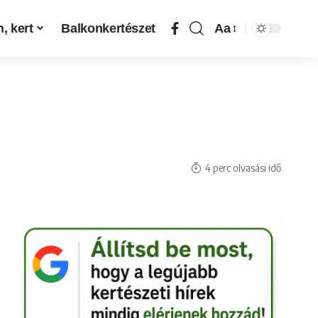
, kert
Balkonkertészet
Aa
4 perc olvasási idő