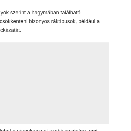
yok szerint a hagymában található
csökkenteni bizonyos ráktípusok, például a
ckázatát.
lehet a vércukorszint szabályozására, ami