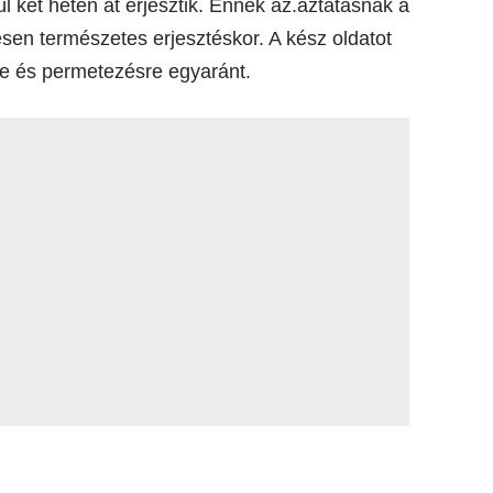
ül két héten át erjesztik. Ennek az.áztatásnak a
esen természetes erjesztéskor. A kész oldatot
sre és permetezésre egyaránt.