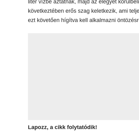
liter vízbe áztatnak, majd az elegyet körülbel
következtében erős szag keletkezik, ami telj
ezt követően hígítva kell alkalmazni öntözé
Lapozz, a cikk folytatódik!