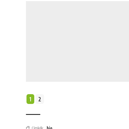
1
2
Címkék:
bio