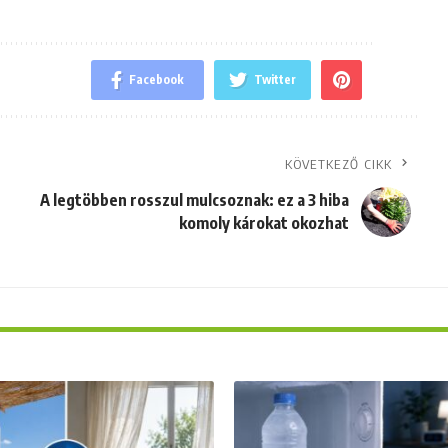
Facebook
Twitter
KÖVETKEZŐ CIKK
A legtöbben rosszul mulcsoznak: ez a 3 hiba
komoly károkat okozhat