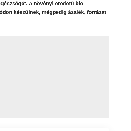
 egészségét. A növényi eredetű bio
don készülnek, mégpedig ázalék, forrázat