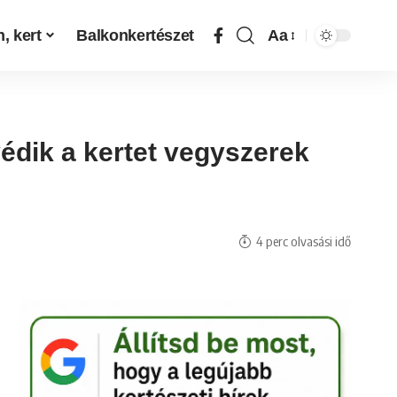
, kert
Balkonkertészet
Aa
édik a kertet vegyszerek
4 perc olvasási idő