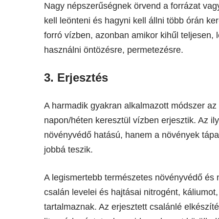
Nagy népszerűségnek örvend a forrázat vagy 
kell leönteni és hagyni kell állni több órán 
forró vízben, azonban amikor kihűl teljesen, l
használni öntözésre, permetezésre.
3. Erjesztés
A harmadik gyakran alkalmazott módszer az e
napon/héten keresztül vízben erjesztik. Az 
növényvédő hatású, hanem a növények tápany
jobbá teszik.
A legismertebb természetes növényvédő és nö
csalán levelei és hajtásai nitrogént, kálium
tartalmaznak. Az erjesztett csalánlé elkészít