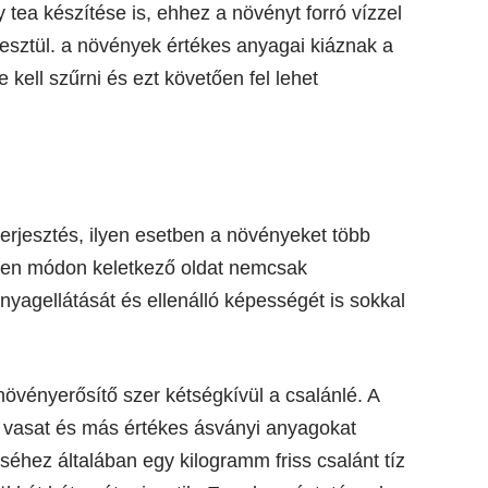
tea készítése is, ehhez a növényt forró vízzel
keresztül. a növények értékes anyagai kiáznak a
e kell szűrni és ezt követően fel lehet
rjesztés, ilyen esetben a növényeket több
ilyen módon keletkező oldat nemcsak
agellátását és ellenálló képességét is sokkal
vényerősítő szer kétségkívül a csalánlé. A
ot, vasat és más értékes ásványi anyagokat
éséhez általában egy kilogramm friss csalánt tíz