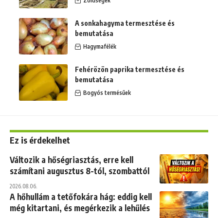
Zöldségek
A sonkahagyma termesztése és
bemutatása
Hagymafélék
Fehérözön paprika termesztése és
bemutatása
Bogyós termésűek
Ez is érdekelhet
Változik a hőségriasztás, erre kell
számítani augusztus 8-tól, szombattól
2026.08.06.
A hőhullám a tetőfokára hág: eddig kell
még kitartani, és megérkezik a lehűlés