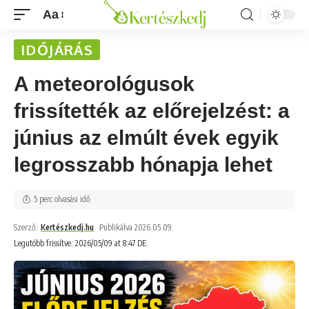
Aa
IDŐJÁRÁS
A meteorológusok
frissítették az előrejelzést: a
június az elmúlt évek egyik
legrosszabb hónapja lehet
5 perc olvasási idő
Szerző:
Kertészkedj.hu
Publikálva 2026.05.09.
Legutóbb frissítve: 2026/05/09 at 8:47 DE.