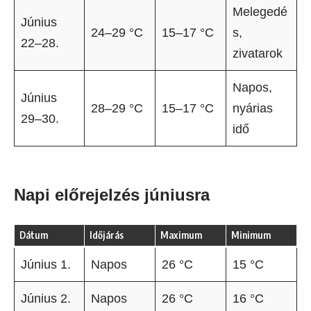
Melegedé
Június
24–29 °C
15–17 °C
s,
22–28.
zivatarok
Napos,
Június
28–29 °C
15–17 °C
nyárias
29–30.
idő
Napi előrejelzés júniusra
Dátum
Időjárás
Maximum
Minimum
Június 1.
Napos
26 °C
15 °C
Június 2.
Napos
26 °C
16 °C