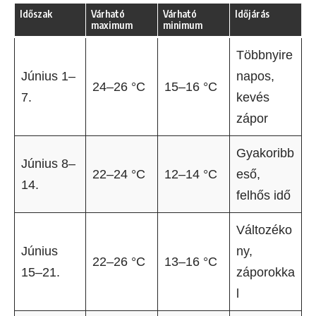
Időszak
Várható
Várható
Időjárás
maximum
minimum
Többnyire
Június 1–
napos,
24–26 °C
15–16 °C
7.
kevés
zápor
Gyakoribb
Június 8–
22–24 °C
12–14 °C
eső,
14.
felhős idő
Változéko
Június
ny,
22–26 °C
13–16 °C
15–21.
záporokka
l