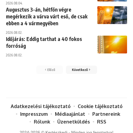
2026.08.04.
Augusztus 3-án, hétfőn végre
megérkezik a várva várt eső, de csak
ebben a 4 vármegyében
2026.08.02.
Időjárás: Eddig tarthat a 40 fokos
forróság
2026.08.02.
Előző
Következő
Adatkezelési tájékoztató
Cookie tájékoztató
Impresszum
Médiaajánlat
Partnereink
Rólunk
Üzenetküldés
RSS
2024-2026 © Kertészkedj - Minden jog fenntartva!