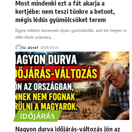
Most mindenki ezt a fát akarja a
kertjébe: nem teszi tönkre a betont,
mégis lédús gyümölcsöket terem
Egyre többen keresnek olyan gyümölcsfát, ami kis helyen is
elfér Azok számára,
…
Sz. József
2026.05.07.
IDŐJÁRÁS
Nagyon durva időjárás-változás jön az