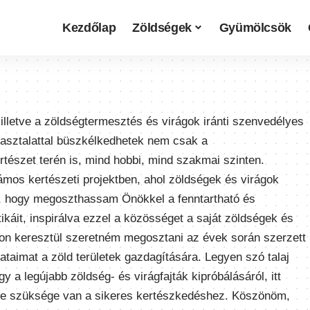
Kezdőlap
Zöldségek
Gyümölcsök
illetve a zöldségtermesztés és virágok iránti szenvedélyes
pasztalattal büszkélkedhetek nem csak a
tészet terén is, mind hobbi, mind szakmai szinten.
mos kertészeti projektben, ahol zöldségek és virágok
, hogy megoszthassam Önökkel a fenntartható és
káit, inspirálva ezzel a közösséget a saját zöldségek és
on keresztül szeretném megosztani az évek során szerzett
ataimat a zöld területek gazdagítására. Legyen szó talaj
 a legújabb zöldség- és virágfajták kipróbálásáról, itt
ire szüksége van a sikeres kertészkedéshez. Köszönöm,