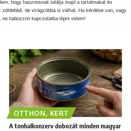
élem, hogy hasznosnak találja majd a tartalmakat és
k zöldebbé, de virágzóbbá is válhat. Ha kérdése van, vagy
, ne habozzon kapcsolatba lépni velem!
OTTHON, KERT
A tonhalkonzerv dobozát minden magyar