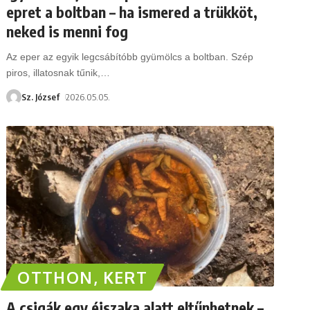
epret a boltban – ha ismered a trükköt,
neked is menni fog
Az eper az egyik legcsábítóbb gyümölcs a boltban. Szép
piros, illatosnak tűnik,
…
Sz. József
2026.05.05.
OTTHON, KERT
A csigák egy éjszaka alatt eltűnhetnek –