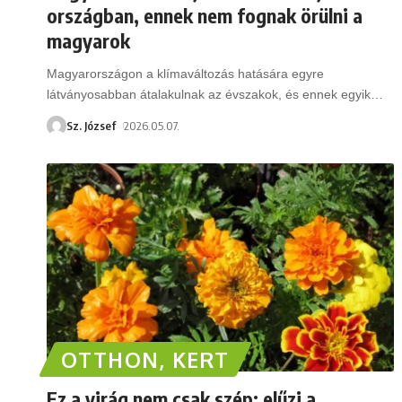
országban, ennek nem fognak örülni a
magyarok
Magyarországon a klímaváltozás hatására egyre
látványosabban átalakulnak az évszakok, és ennek egyik
…
Sz. József
2026.05.07.
OTTHON, KERT
Ez a virág nem csak szép: elűzi a