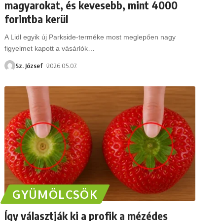
magyarokat, és kevesebb, mint 4000
forintba kerül
A Lidl egyik új Parkside-terméke most meglepően nagy
figyelmet kapott a vásárlók
…
Sz. József
2026.05.07.
GYÜMÖLCSÖK
Így választják ki a profik a mézédes