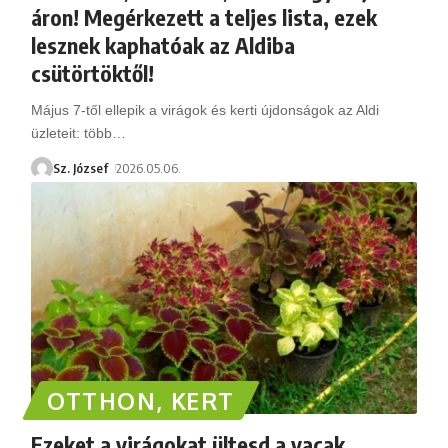
áron! Megérkezett a teljes lista, ezek
lesznek kaphatóak az Aldiba
csütörtöktől!
Május 7-től ellepik a virágok és kerti újdonságok az Aldi
üzleteit: több
…
Sz. József
2026.05.06.
OTTHON, KERT
Ezeket a virágokat ültesd a vacak