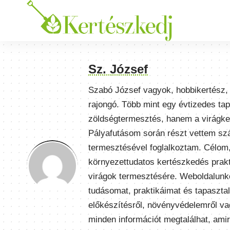
Sz. József
Szabó József vagyok, hobbikertész, 
rajongó. Több mint egy évtizedes ta
zöldségtermesztés, hanem a virágker
Pályafutásom során részt vettem szá
termesztésével foglalkoztam. Célom
környezettudatos kertészkedés prakti
virágok termesztésére. Weboldalunk
tudásomat, praktikáimat és tapasztal
előkészítésről, növényvédelemről vagy
minden információt megtalálhat, am