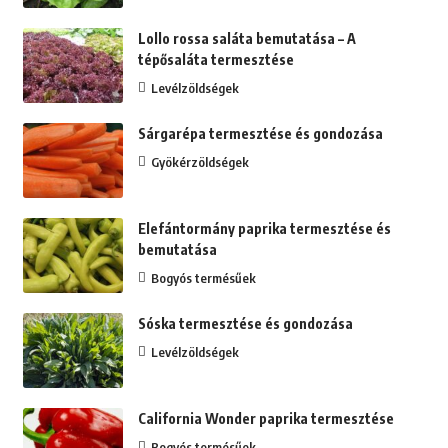
Lollo rossa saláta bemutatása – A
tépősaláta termesztése
Levélzöldségek
Sárgarépa termesztése és gondozása
Gyökérzöldségek
Elefántormány paprika termesztése és
bemutatása
Bogyós termésűek
Sóska termesztése és gondozása
Levélzöldségek
California Wonder paprika termesztése
Bogyós termésűek