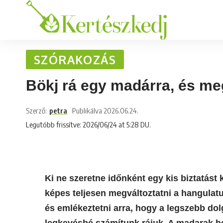
SZÓRAKOZÁS
Bökj rá egy madárra, és me
Szerző:
petra
Publikálva 2026.06.24.
Legutóbb frissítve: 2026/06/24 at 5:28 DU.
Ki ne szeretne időnként egy kis biztatást 
képes teljesen megváltoztatni a hangulat
és emlékeztetni arra, hogy a legszebb do