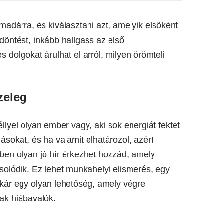
adárra, és kiválasztani azt, amelyik elsőként
döntést, inkább hallgass az első
dolgokat árulhat el arról, milyen örömteli
zeleg
llyel olyan ember vagy, aki sok energiát fektet
ásokat, és ha valamit elhatározol, azért
őben olyan jó hír érkezhet hozzád, amely
olódik. Ez lehet munkahelyi elismerés, egy
akár egy olyan lehetőség, amely végre
ak hiábavalók.