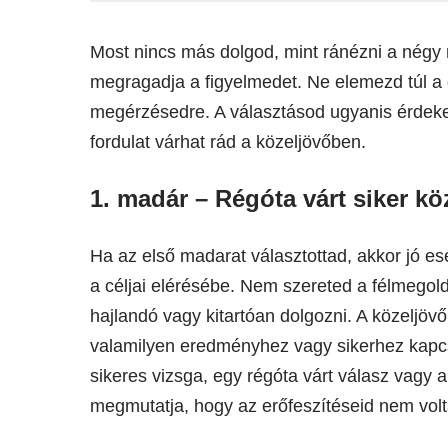
Most nincs más dolgod, mint ránézni a négy m
megragadja a figyelmedet. Ne elemezd túl a 
megérzésedre. A választásod ugyanis érdekes 
fordulat várhat rád a közeljövőben.
1. madár – Régóta várt siker kö
Ha az első madarat választottad, akkor jó esé
a céljai elérésébe. Nem szereted a félmegold
hajlandó vagy kitartóan dolgozni. A közeljöv
valamilyen eredményhez vagy sikerhez kapcs
sikeres vizsga, egy régóta várt válasz vagy 
megmutatja, hogy az erőfeszítéseid nem volt