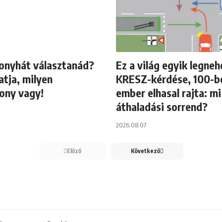
onyhát választanád?
Ez a világ egyik legne
tja, milyen
KRESZ-kérdése, 100-bó
ony vagy!
ember elhasal rajta: mi
áthaladási sorrend?
2026.08.07.
Előző
Következő