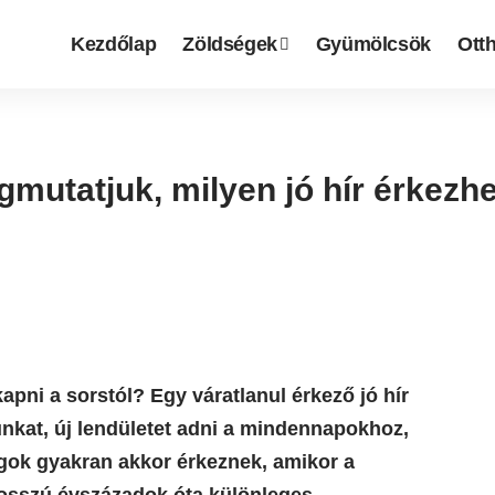
Kezdőlap
Zöldségek
Gyümölcsök
Otth
gmutatjuk, milyen jó hír érkez
kapni a sorstól? Egy váratlanul érkező jó hír
unkat, új lendületet adni a mindennapokhoz,
lgok gyakran akkor érkeznek, amikor a