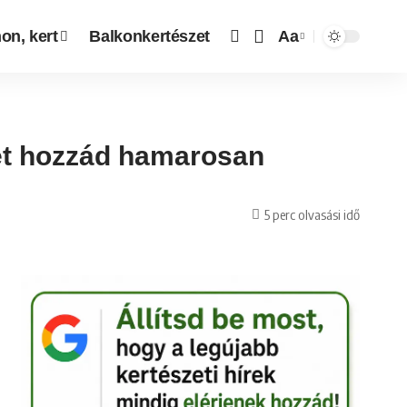
on, kert
Balkonkertészet
Aa
het hozzád hamarosan
5 perc olvasási idő