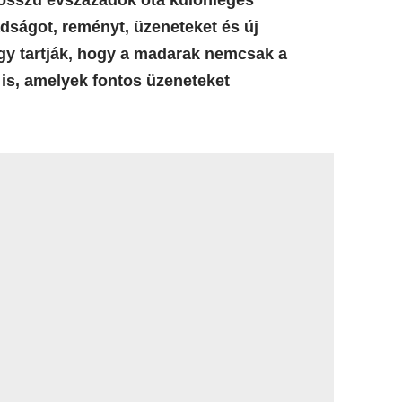
osszú évszázadok óta különleges
ságot, reményt, üzeneteket és új
gy tartják, hogy a madarak nemcsak a
 is, amelyek fontos üzeneteket