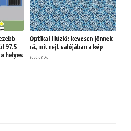
hezebb
Optikai illúzió: kevesen jönnek
l 97,5
rá, mit rejt valójában a kép
 a helyes
2026.08.07.