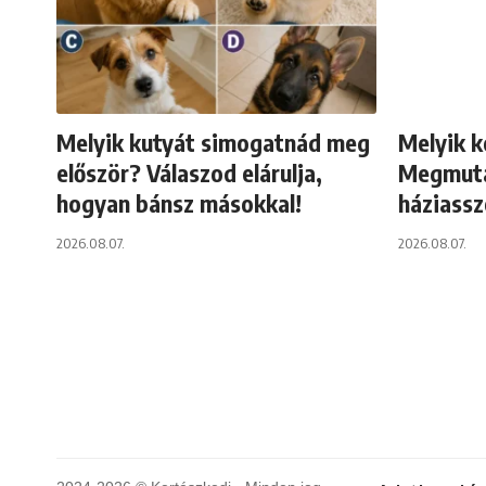
Melyik kutyát simogatnád meg
Melyik k
először? Válaszod elárulja,
Megmuta
hogyan bánsz másokkal!
háziassz
2026.08.07.
2026.08.07.