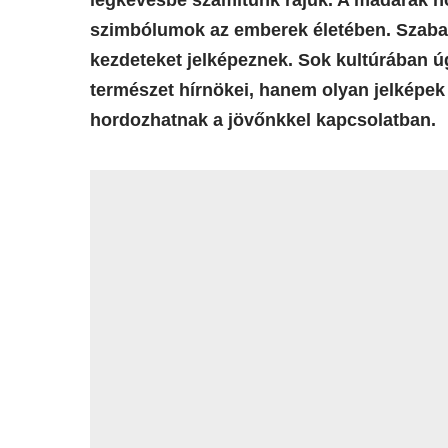
legkevésbé számítunk rájuk. A madarak h
szimbólumok az emberek életében. Szabad
kezdeteket jelképeznek. Sok kultúrában ú
természet hírnökei, hanem olyan jelképek
hordozhatnak a jövőnkkel kapcsolatban.