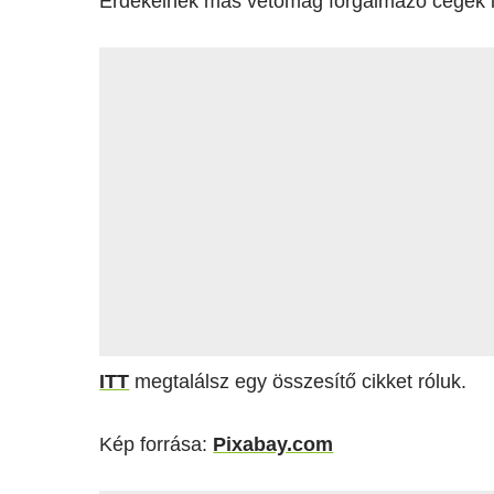
Érdekelnek más vetőmag forgalmazó cégek 
ITT
megtalálsz egy összesítő cikket róluk.
Kép forrása:
Pixabay.com