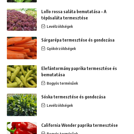
Lollo rossa saláta bemutatása – A
tépősaláta termesztése
Levélzöldségek
Sárgarépa termesztése és gondozása
Gyökérzöldségek
Elefántormány paprika termesztése és
bemutatása
Bogyós termésűek
Sóska termesztése és gondozása
Levélzöldségek
California Wonder paprika termesztése
Bogyós termésűek