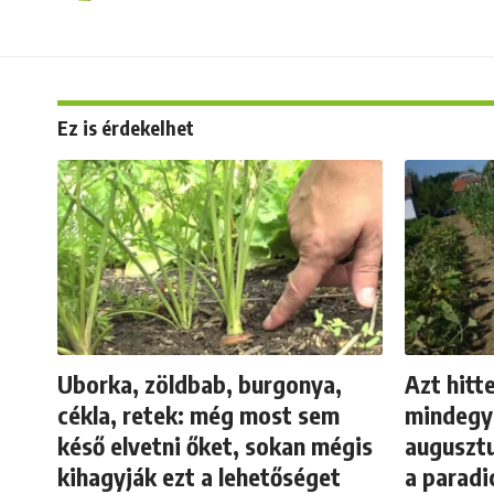
Ez is érdekelhet
Uborka, zöldbab, burgonya,
Azt hitt
cékla, retek: még most sem
mindegy?
késő elvetni őket, sokan mégis
auguszt
kihagyják ezt a lehetőséget
a parad