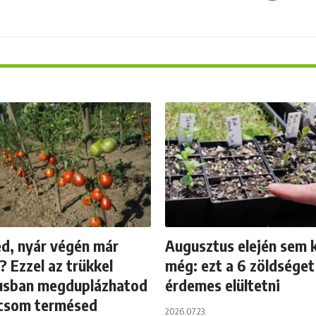
ed, nyár végén már
Augusztus elején sem 
 Ezzel az trükkel
még: ezt a 6 zöldsége
usban megduplázhatod
érdemes elültetni
icsom termésed
2026.07.23.