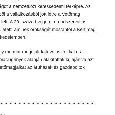
got a nemzetközi kereskedelmi térképre. Az
l a vállalkozásból jött létre a Vetőmag
 lett. A 20. század végén, a rendszerváltást
ületett, aminek örökségét mostantól a Kertimag
eskedelemben.
így ma már megújult fajtaválasztékkal és
 piaci igények alapján alakították ki, ajánlva azt
etőmagjaikat az áruházak és gazdaboltok