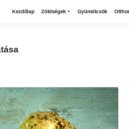
Kezdőlap
Zöldségek
Gyümölcsök
Otthon
atása