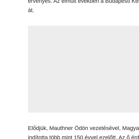
érvényes. Az elmúlt években a Budapesti Ke
át.
Elődjük, Mauthner Ödön vezetésével, Magya
indította több mint 150 évvel ezelőtt. Az ő 