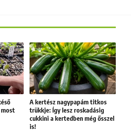
késő
A kertész nagypapám titkos
t most
trükkje: Így lesz roskadásig
cukkini a kertedben még ősszel
is!