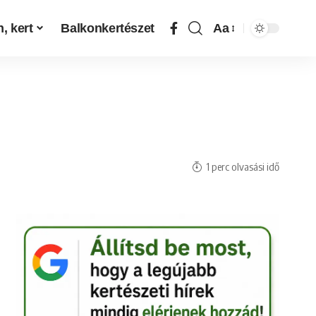
, kert
Balkonkertészet
Aa
1 perc olvasási idő