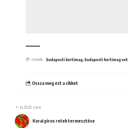
Címkék:
budapesti kertimag
,
budapesti kertimag ve
Ossza meg ezt a cikket
ELŐZŐ CIKK
Korai piros retek termesztése