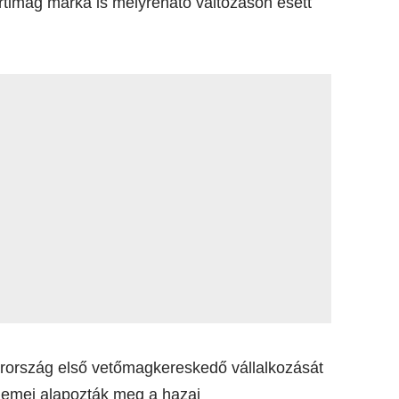
rtimag márka is mélyreható változáson esett
rország első vetőmagkereskedő vállalkozását
érdemei alapozták meg a hazai