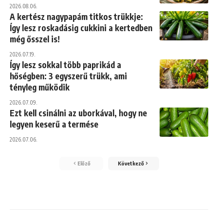
2026.08.06.
A kertész nagypapám titkos trükkje:
Így lesz roskadásig cukkini a kertedben
még ősszel is!
2026.07.19.
Így lesz sokkal több paprikád a
hőségben: 3 egyszerű trükk, ami
tényleg működik
2026.07.09.
Ezt kell csinálni az uborkával, hogy ne
legyen keserű a termése
2026.07.06.
Előző
Következő