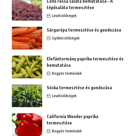
Lollo rossa saláta bemutatása – A
tépősaláta termesztése
Levélzöldségek
Sárgarépa termesztése és gondozása
Gyökérzöldségek
Elefántormány paprika termesztése és
bemutatása
Bogyós termésűek
Sóska termesztése és gondozása
Levélzöldségek
California Wonder paprika
termesztése
Bogyós termésűek