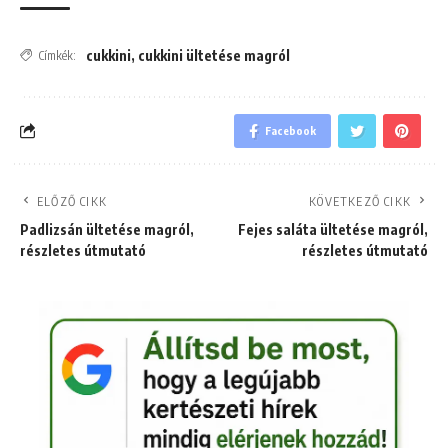
cukkini
,
cukkini ültetése magról
Címkék:
Facebook
ELŐZŐ CIKK
KÖVETKEZŐ CIKK
Padlizsán ültetése magról,
Fejes saláta ültetése magról,
részletes útmutató
részletes útmutató