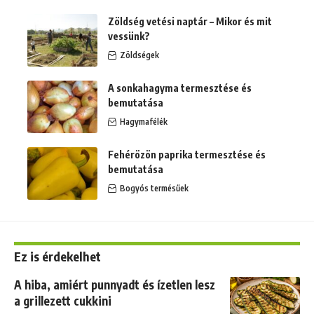
Zöldség vetési naptár – Mikor és mit
vessünk?
Zöldségek
A sonkahagyma termesztése és
bemutatása
Hagymafélék
Fehérözön paprika termesztése és
bemutatása
Bogyós termésűek
Ez is érdekelhet
A hiba, amiért punnyadt és ízetlen lesz
a grillezett cukkini