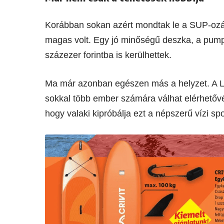
Korábban sokan azért mondtak le a SUP-ozásr
magas volt. Egy jó minőségű deszka, a pumpa
százezer forintba is kerülhettek.
Ma már azonban egészen más a helyzet. A L
sokkal több ember számára válhat elérhetővé
hogy valaki kipróbálja ezt a népszerű vízi spo