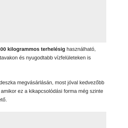
100 kilogrammos terhelésig
használható,
y tavakon és nyugodtabb vízfelületeken is
-deszka megvásárlásán, most jóval kedvezőbb
, amikor ez a kikapcsolódási forma még szinte
tő.