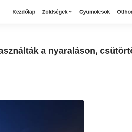
Kezdőlap
Zöldségek
Gyümölcsök
Otthon
asználták a nyaraláson, csütör