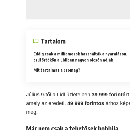
Tartalom
Eddig csak a milliomosok használták a nyaraláson,
csütörtökön a Lidlben nagyon olcsón adják
Mit tartalmaz a csomag?
Július 9-től a Lidl üzleteiben
39 999 forintért
amely az eredeti,
49 999 forintos
árhoz képe
meg.
Már nem csak a tehetősek hobbija