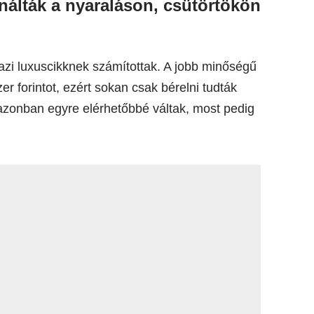
nálták a nyaraláson, csütörtökön
zi luxuscikknek számítottak. A jobb minőségű
r forintot, ezért sokan csak bérelni tudták
azonban egyre elérhetőbbé váltak, most pedig