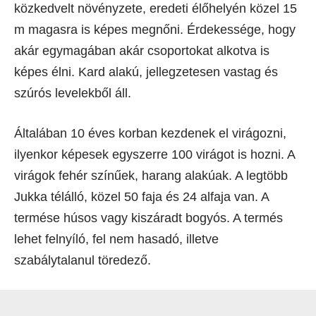
közkedvelt növényzete, eredeti élőhelyén közel 15
m magasra is képes megnőni. Érdekessége, hogy
akár egymagában akár csoportokat alkotva is
képes élni. Kard alakú, jellegzetesen vastag és
szúrós levelekből áll.
Általában 10 éves korban kezdenek el virágozni,
ilyenkor képesek egyszerre 100 virágot is hozni. A
virágok fehér színűek, harang alakúak. A legtöbb
Jukka télálló, közel 50 faja és 24 alfaja van. A
termése húsos vagy kiszáradt bogyós. A termés
lehet felnyíló, fel nem hasadó, illetve
szabálytalanul töredező.