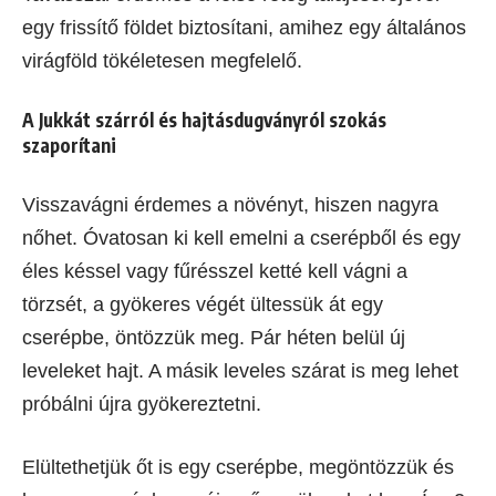
egy frissítő földet biztosítani, amihez egy általános
virágföld tökéletesen megfelelő.
A Jukkát szárról és hajtásdugványról szokás
szaporítani
Visszavágni érdemes a növényt, hiszen nagyra
nőhet. Óvatosan ki kell emelni a cserépből és egy
éles késsel vagy fűrésszel ketté kell vágni a
törzsét, a gyökeres végét ültessük át egy
cserépbe, öntözzük meg. Pár héten belül új
leveleket hajt. A másik leveles szárat is meg lehet
próbálni újra gyökereztetni.
Elültethetjük őt is egy cserépbe, megöntözzük és