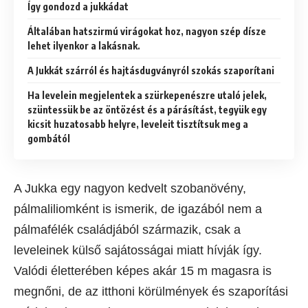
Így gondozd a jukkádat
Általában hatszirmú virágokat hoz, nagyon szép dísze
lehet ilyenkor a lakásnak.
A Jukkát szárról és hajtásdugványról szokás szaporítani
Ha levelein megjelentek a szürkepenészre utaló jelek,
szüntessük be az öntözést és a párásítást, tegyük egy
kicsit huzatosabb helyre, leveleit tisztítsuk meg a
gombától
A Jukka egy nagyon kedvelt szobanövény,
pálmaliliomként is ismerik, de igazából nem a
pálmafélék családjából származik, csak a
leveleinek külső sajátosságai miatt hívják így.
Valódi életterében képes akár 15 m magasra is
megnőni, de az itthoni körülmények és szaporítási