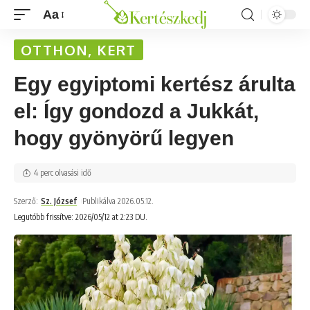
Aa
OTTHON, KERT
Egy egyiptomi kertész árulta
el: Így gondozd a Jukkát,
hogy gyönyörű legyen
4 perc olvasási idő
Szerző:
Sz. József
Publikálva 2026.05.12.
Legutóbb frissítve: 2026/05/12 at 2:23 DU.