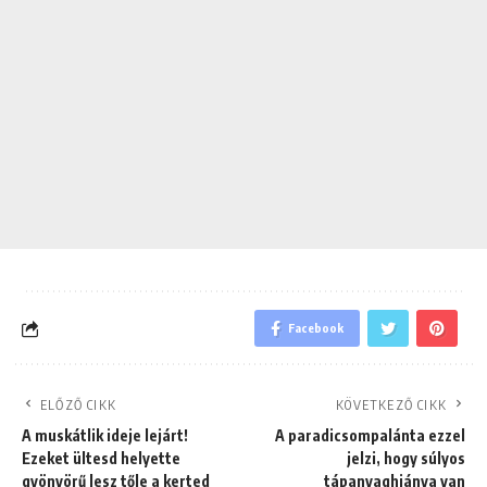
Facebook
ELŐZŐ CIKK
KÖVETKEZŐ CIKK
A muskátlik ideje lejárt!
A paradicsompalánta ezzel
Ezeket ültesd helyette
jelzi, hogy súlyos
gyönyörű lesz tőle a kerted
tápanyaghiánya van