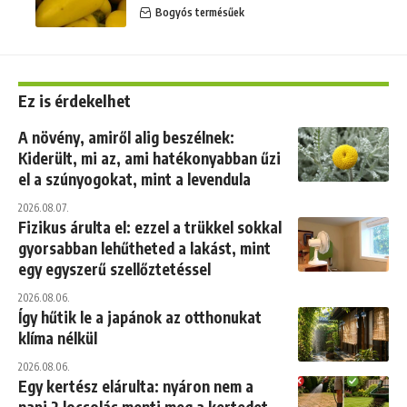
Bogyós termésűek
Ez is érdekelhet
A növény, amiről alig beszélnek:
Kiderült, mi az, ami hatékonyabban űzi
el a szúnyogokat, mint a levendula
2026.08.07.
Fizikus árulta el: ezzel a trükkel sokkal
gyorsabban lehűtheted a lakást, mint
egy egyszerű szellőztetéssel
2026.08.06.
Így hűtik le a japánok az otthonukat
klíma nélkül
2026.08.06.
Egy kertész elárulta: nyáron nem a
napi 2 locsolás menti meg a kertedet,