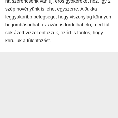
ha szerencsénk van új, erős gyökereket hoz. Így 2
szép növényünk is lehet egyszerre. A Jukka
leggyakoribb betegsége, hogy viszonylag könnyen
begombásodhat, ez azárt is fordulhat elő, mert túl
sok ázott vízzel öntözzük, ezért is fontos, hogy
kerüljük a túlöntözést.