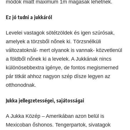
módok miatt maximum 1m magasak lehetnek.
Ez jó tudni a jukkáról
Levelei vastagok sötétzöldek és igen szúrósak,
amelyek a törzsből nőnek ki. Törzsnélküli
változatoknál- mert olyanok is vannak- közvetlenül
a földből nőnek ki a levelek. A Jukkának nincs
különösebbextra igénye, de fontos megismerned
pár titkát ahhoz nagyon szép dísze legyen az
otthonodnak.
Jukka jellegzetességei, sajátosságai
A Jukka Közép – Amerikában azon belül is
Mexicoban őshonos. Tengerpartok, sivatagok