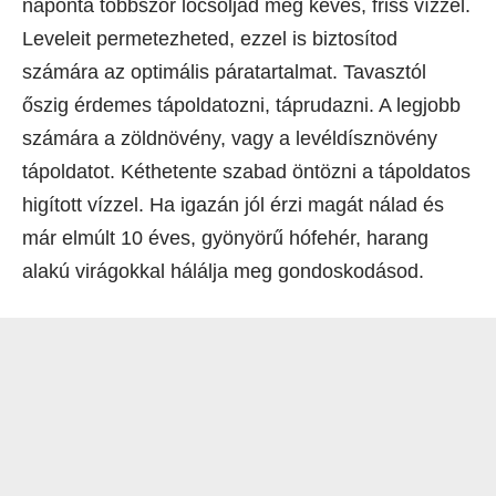
naponta többször locsoljad meg kevés, friss vízzel.
Leveleit permetezheted, ezzel is biztosítod
számára az optimális páratartalmat. Tavasztól
őszig érdemes tápoldatozni, táprudazni. A legjobb
számára a zöldnövény, vagy a levéldísznövény
tápoldatot. Kéthetente szabad öntözni a tápoldatos
higított vízzel. Ha igazán jól érzi magát nálad és
már elmúlt 10 éves, gyönyörű hófehér, harang
alakú virágokkal hálálja meg gondoskodásod.