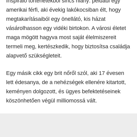
Inspiráló történetekből sincs hiány: például egy
amerikai férfi, aki évekig lakókocsiban élt, hogy
megtakarításaiból egy önellátó, kis házat
vásárolhasson egy vidéki birtokon. A városi életet
maga mögött hagyva most saját élelmiszereit
termeli meg, kertészkedik, hogy biztosítsa családja
alapvető szükségleteit.
Egy másik cikk egy brit nőről szól, aki 17 évesen
lett édesanya, de a nehézségek ellenére kitartott,
keményen dolgozott, és ügyes befektetéseinek
köszönhetően végül milliomossá vált.