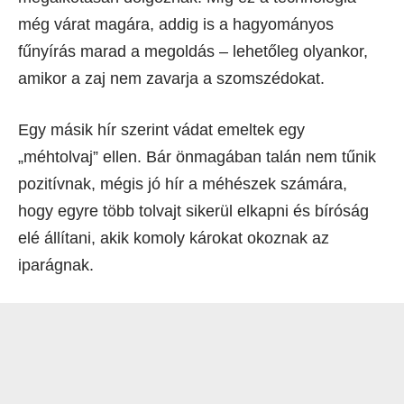
még várat magára, addig is a hagyományos
fűnyírás marad a megoldás – lehetőleg olyankor,
amikor a zaj nem zavarja a szomszédokat.
Egy másik hír szerint vádat emeltek egy
„méhtolvaj” ellen. Bár önmagában talán nem tűnik
pozitívnak, mégis jó hír a méhészek számára,
hogy egyre több tolvajt sikerül elkapni és bíróság
elé állítani, akik komoly károkat okoznak az
iparágnak.