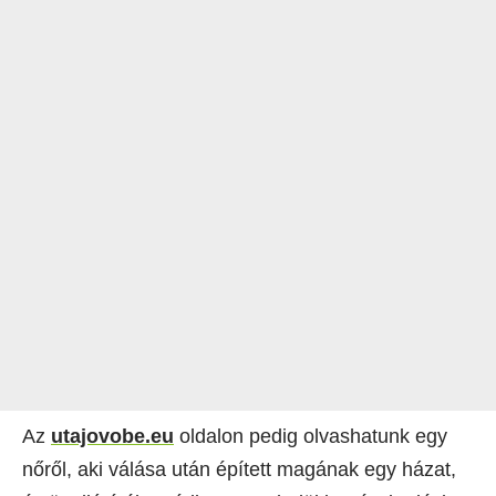
Az
utajovobe.eu
oldalon pedig olvashatunk egy
nőről, aki válása után épített magának egy házat,