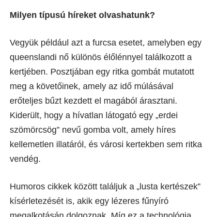
Milyen típusú híreket olvashatunk?
Vegyük például azt a furcsa esetet, amelyben egy
queenslandi nő különös élőlénnyel találkozott a
kertjében. Posztjában egy ritka gombát mutatott
meg a követőinek, amely az idő múlásával
erőteljes bűzt kezdett el magából árasztani.
Kiderült, hogy a hívatlan látogató egy „erdei
szömörcsög” nevű gomba volt, amely híres
kellemetlen illatáról, és városi kertekben sem ritka
vendég.
Humoros cikkek között találjuk a „lusta kertészek”
kísérletezését is, akik egy lézeres fűnyíró
megalkotásán dolgoznak. Míg ez a technológia