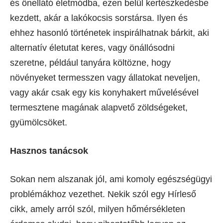
és önellátó életmódba, ezen belül kertészkedésbe
kezdett, akár a lakókocsis sorstársa. Ilyen és
ehhez hasonló történetek inspirálhatnak bárkit, aki
alternatív életutat keres, vagy önállósodni
szeretne, például tanyára költözne, hogy
növényeket termesszen vagy állatokat neveljen,
vagy akár csak egy kis konyhakert művelésével
termesztene magának alapvető zöldségeket,
gyümölcsöket.
Hasznos tanácsok
Sokan nem alszanak jól, ami komoly egészségügyi
problémákhoz vezethet. Nekik szól egy Hírleső
cikk, amely arról szól, milyen hőmérsékleten