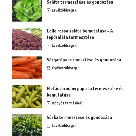
Saláta termesztése és gondozása
Levélzöldségek
Lollo rossa saláta bemutatása – A
tépősaláta termesztése
Levélzöldségek
Sárgarépa termesztése és gondozása
Gyökérzöldségek
Elefántormány paprika termesztése és
bemutatása
Bogyós termésűek
Sóska termesztése és gondozása
Levélzöldségek