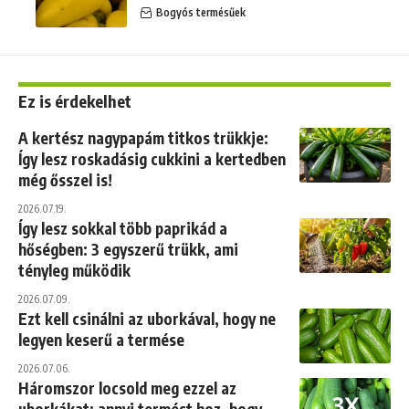
Bogyós termésűek
Ez is érdekelhet
A kertész nagypapám titkos trükkje:
Így lesz roskadásig cukkini a kertedben
még ősszel is!
2026.07.19.
Így lesz sokkal több paprikád a
hőségben: 3 egyszerű trükk, ami
tényleg működik
2026.07.09.
Ezt kell csinálni az uborkával, hogy ne
legyen keserű a termése
2026.07.06.
Háromszor locsold meg ezzel az
uborkákat: annyi termést hoz, hogy