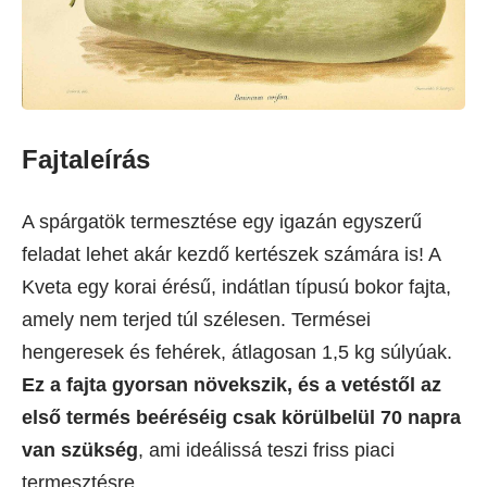
Fajtaleírás
A spárgatök termesztése egy igazán egyszerű
feladat lehet akár kezdő kertészek számára is! A
Kveta egy korai érésű, indátlan típusú bokor fajta,
amely nem terjed túl szélesen. Termései
hengeresek és fehérek, átlagosan 1,5 kg súlyúak.
Ez a fajta gyorsan növekszik, és a vetéstől az
első termés beéréséig csak körülbelül 70 napra
van szükség
, ami ideálissá teszi friss piaci
termesztésre.