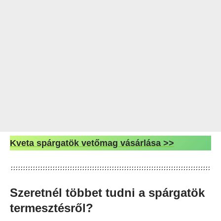
Kveta spárgatök vetőmag vásárlása >>
Szeretnél többet tudni a spárgatök
termesztésről?