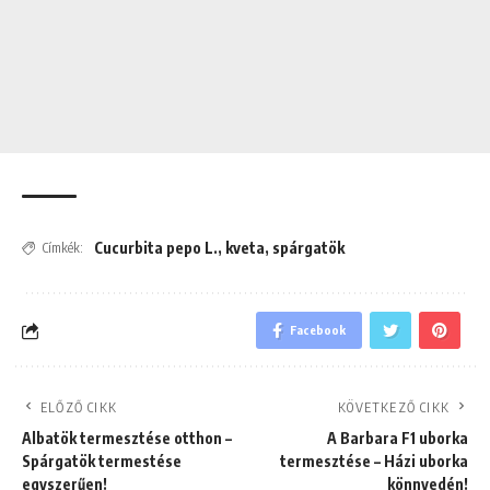
Cucurbita pepo L.
,
kveta
,
spárgatök
Címkék:
Facebook
ELŐZŐ CIKK
KÖVETKEZŐ CIKK
Albatök termesztése otthon –
A Barbara F1 uborka
Spárgatök termestése
termesztése – Házi uborka
egyszerűen!
könnyedén!