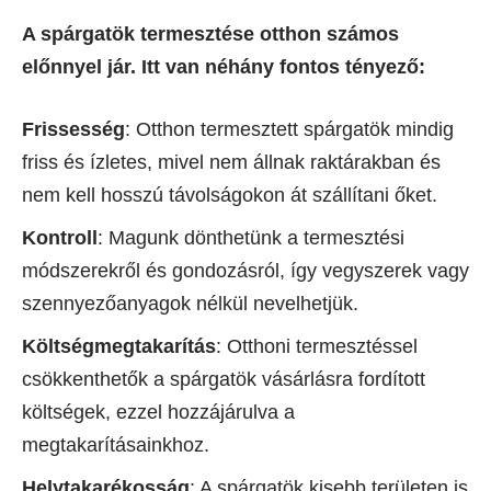
A spárgatök termesztése otthon számos
előnnyel jár. Itt van néhány fontos tényező:
Frissesség
: Otthon termesztett spárgatök mindig
friss és ízletes, mivel nem állnak raktárakban és
nem kell hosszú távolságokon át szállítani őket.
Kontroll
: Magunk dönthetünk a termesztési
módszerekről és gondozásról, így vegyszerek vagy
szennyezőanyagok nélkül nevelhetjük.
Költségmegtakarítás
: Otthoni termesztéssel
csökkenthetők a spárgatök vásárlásra fordított
költségek, ezzel hozzájárulva a
megtakarításainkhoz.
Helytakarékosság
: A spárgatök kisebb területen is