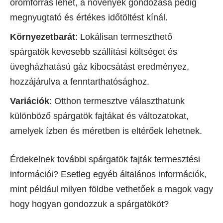
örömforrás lehet, a növények gondozása pedig
megnyugtató és értékes időtöltést kínál.
Környezetbarát
: Lokálisan termeszthető
spárgatök kevesebb szállítási költséget és
üvegházhatású gáz kibocsátást eredményez,
hozzájárulva a fenntarthatósághoz.
Variációk
: Otthon termesztve választhatunk
különböző spárgatök fajtákat és változatokat,
amelyek ízben és méretben is eltérőek lehetnek.
Érdekelnek további spárgatök fajták termesztési
információi? Esetleg egyéb általános információk,
mint például milyen földbe vethetőek a magok vagy
hogy hogyan gondozzuk a spárgatököt?