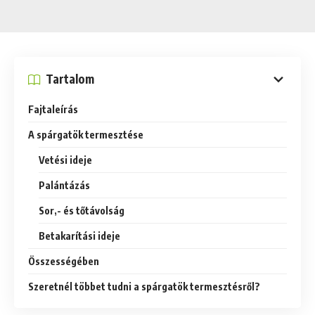
Tartalom
Fajtaleírás
A spárgatök termesztése
Vetési ideje
Palántázás
Sor,- és tőtávolság
Betakarítási ideje
Összességében
Szeretnél többet tudni a spárgatök termesztésről?