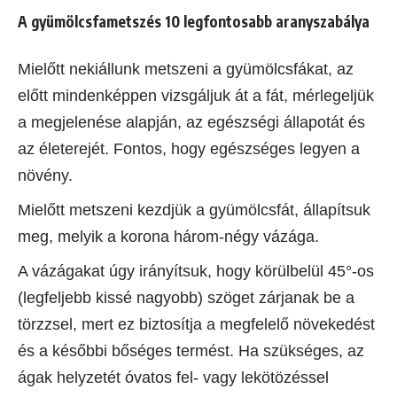
A gyümölcsfametszés 10 legfontosabb aranyszabálya
Mielőtt nekiállunk metszeni a gyümölcsfákat, az
előtt mindenképpen vizsgáljuk át a fát, mérlegeljük
a megjelenése alapján, az egészségi állapotát és
az életerejét. Fontos, hogy egészséges legyen a
növény.
Mielőtt metszeni kezdjük a gyümölcsfát, állapítsuk
meg, melyik a korona három-négy vázága.
A vázágakat úgy irányítsuk, hogy körülbelül 45°-os
(legfeljebb kissé nagyobb) szöget zárjanak be a
törzzsel, mert ez biztosítja a megfelelő növekedést
és a későbbi bőséges termést. Ha szükséges, az
ágak helyzetét óvatos fel- vagy lekötözéssel