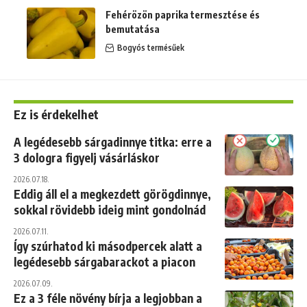
Fehérözön paprika termesztése és
bemutatása
Bogyós termésűek
Ez is érdekelhet
A legédesebb sárgadinnye titka: erre a
3 dologra figyelj vásárláskor
2026.07.18.
Eddig áll el a megkezdett görögdinnye,
sokkal rövidebb ideig mint gondolnád
2026.07.11.
Így szúrhatod ki másodpercek alatt a
legédesebb sárgabarackot a piacon
2026.07.09.
Ez a 3 féle növény bírja a legjobban a