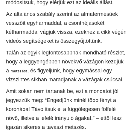
módosítsuk, hogy elérjük ezt az ideális állást.
Az általános szabály szerint az almatermésűek
vesszőit egyharmaddal, a csonthéjasokét
kétharmaddal vágjuk vissza, ezekhez a cikk végén
videós segítségeket is összegyűjtöttünk.
Talán az egyik legfontosabbnak mondható részlet,
hogy a leggyengébben növekvő vázágon kezdjük
a
, és figyeljünk, hogy egymással egy
metszést
vízszintes síkban maradjanak a vázágak csúcsai.
Amit sokan nem tartanak be, ezt a mondatot jól
jegyezzük meg: “Engedjünk minél több fényt a
koronába! Távolítsuk el a függőlegesen fölfelé
növő, illetve a lefelé irányuló ágakat.” – ettől lesz
igazán sikeres a tavaszi metszés.