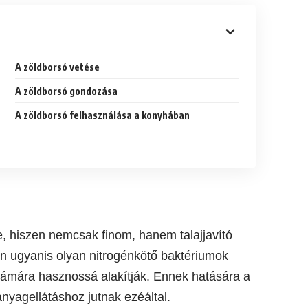
A zöldborsó vetése
A zöldborsó gondozása
A zöldborsó felhasználása a konyhában
e, hiszen nemcsak finom, hanem talajjavító
in ugyanis olyan nitrogénkötő baktériumok
számára hasznossá alakítják. Ennek hatására a
anyagellátáshoz jutnak ezéáltal.