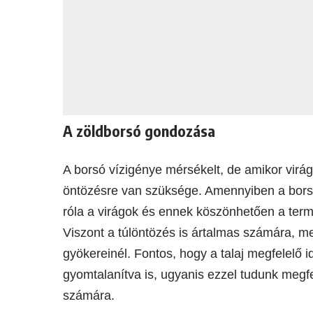
A zöldborsó gondozása
A borsó vízigénye mérsékelt, de amikor virá
öntözésre van szüksége. Amennyiben a bors
róla a virágok és ennek köszönhetően a termé
Viszont a túlöntözés is ártalmas számára, m
gyökereinél. Fontos, hogy a talaj megfelelő 
gyomtalanítva is, ugyanis ezzel tudunk megf
számára.