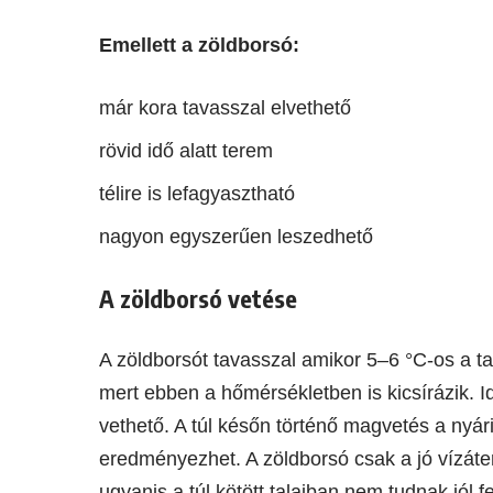
Emellett a zöldborsó:
már kora tavasszal elvethető
rövid idő alatt terem
télire is lefagyasztható
nagyon egyszerűen leszedhető
A zöldborsó vetése
A zöldborsót tavasszal amikor 5–6 °C-os a t
mert ebben a hőmérsékletben is kicsírázik. Id
vethető. A túl későn történő magvetés a nyá
eredményezhet. A zöldborsó csak a jó vízáter
ugyanis a túl kötött talajban nem tudnak jól fe