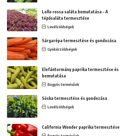
Lollo rossa saláta bemutatása – A
tépősaláta termesztése
Levélzöldségek
Sárgarépa termesztése és gondozása
Gyökérzöldségek
Elefántormány paprika termesztése és
bemutatása
Bogyós termésűek
Sóska termesztése és gondozása
Levélzöldségek
California Wonder paprika termesztése
Bogyós termésűek