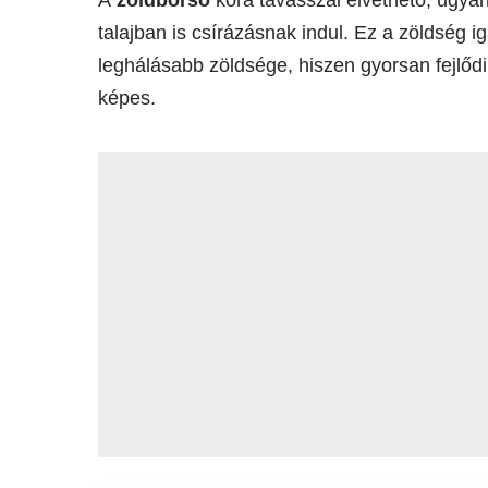
A
zöldborsó
kora tavasszal elvethető, ugyan
talajban is csírázásnak indul. Ez a zöldség 
leghálásabb zöldsége, hiszen gyorsan fejlődik
képes.