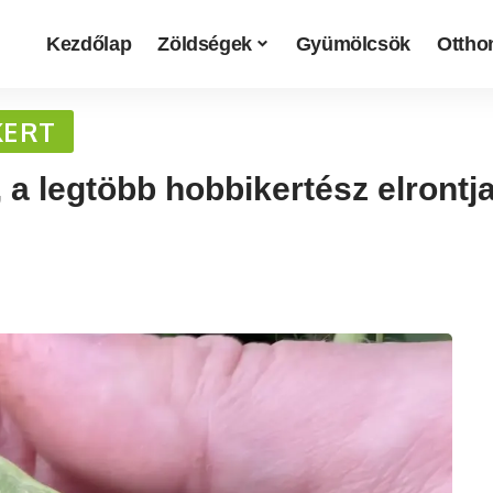
Kezdőlap
Zöldségek
Gyümölcsök
Otthon
KERT
 a legtöbb hobbikertész elrontja