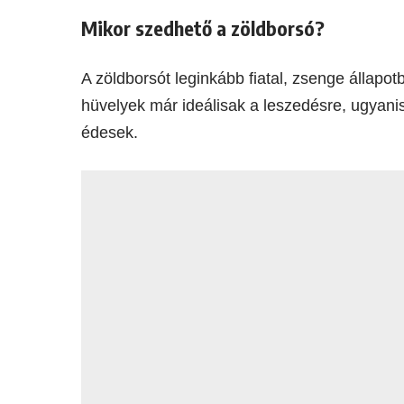
Mikor szedhető a zöldborsó?
A zöldborsót leginkább fiatal, zsenge állapotb
hüvelyek már ideálisak a leszedésre, ugyan
édesek.