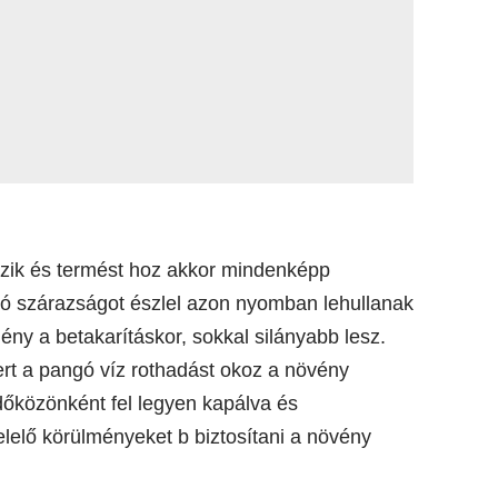
gzik és termést hoz akkor mindenképp
ó szárazságot észlel azon nyomban lehullanak
ny a betakarításkor, sokkal silányabb lesz.
ert a pangó víz rothadást okoz a növény
időközönként fel legyen kapálva és
elelő körülményeket b biztosítani a növény