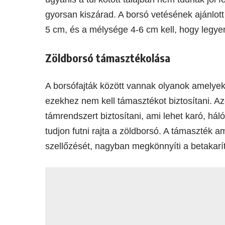
gyorsan kiszárad. A borsó vetésének ajánlott
5 cm, és a mélysége 4-6 cm kell, hogy legye
Zöldborsó támasztékolása
A borsófajták között vannak olyanok amelye
ezekhez nem kell támasztékot biztosítani. A
támrendszert biztosítani, ami lehet karó, háló 
tudjon futni rajta a zöldborsó. A támaszték am
szellőzését, nagyban megkönnyíti a betakarítá