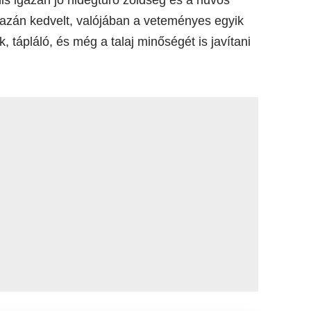
is igazán jó hidegtűrő zöldség és a hűvös
igazán kedvelt, valójában a veteményes egyik
, tápláló, és még a talaj minőségét is javítani