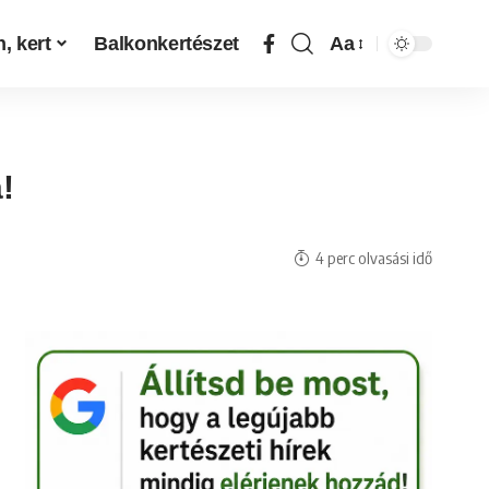
, kert
Balkonkertészet
Aa
!
4 perc olvasási idő