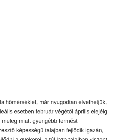
alajhőmérséklet, már nyugodtan elvethetjük,
eális esetben február végétől április elejéig
ri meleg miatt gyengébb termést
esztő képességű talajban fejlődik igazán,
jlődni a gyökerei, a túl laza talajban viszont