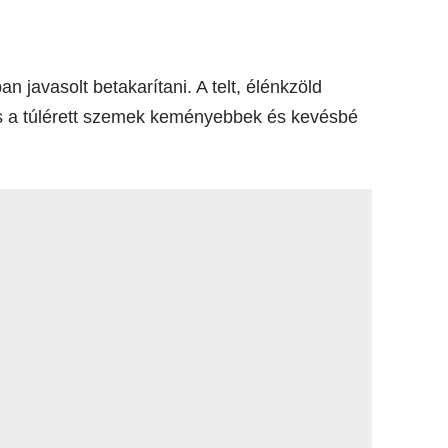
an javasolt betakarítani. A telt, élénkzöld
is a túlérett szemek keményebbek és kevésbé