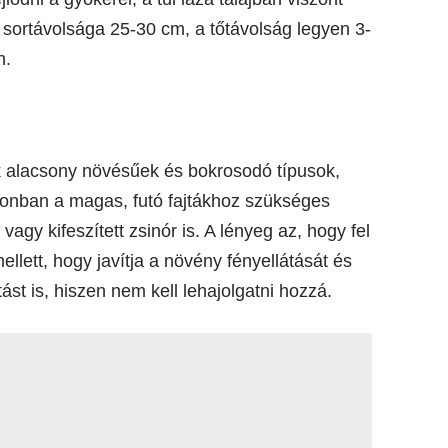
 sortávolsága 25-30 cm, a tőtávolság legyen 3-
n.
k alacsony növésűek és bokrosodó típusok,
zonban a magas, futó fajtákhoz szükséges
vagy kifeszített zsinór is. A lényeg az, hogy fel
ellett, hogy javítja a növény fényellátását és
st is, hiszen nem kell lehajolgatni hozzá.