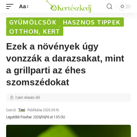
Aa
GYÜMÖLCSÖK
HASZNOS TIPPEK
OTTHON, KERT
Ezek a növények úgy
vonzzák a darazsakat, mint
a grillparti az éhes
szomszédokat
3 perc olvasási idő
Szerző:
Timi
Publikálva 2026.06.16.
Legutóbb frissítve: 2026/06/16 at 1:05 DU.