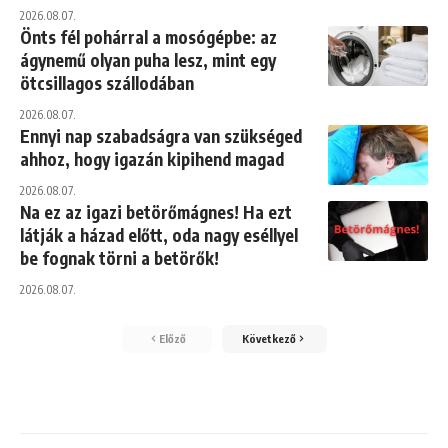
2026.08.07.
Önts fél pohárral a mosógépbe: az
ágynemű olyan puha lesz, mint egy
ötcsillagos szállodában
2026.08.07.
Ennyi nap szabadságra van szükséged
ahhoz, hogy igazán kipihend magad
2026.08.07.
Na ez az igazi betörőmágnes! Ha ezt
látják a házad előtt, oda nagy eséllyel
be fognak törni a betörők!
2026.08.07.
Előző
Következő