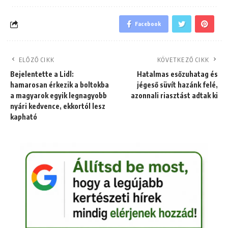
Facebook
ELŐZŐ CIKK
KÖVETKEZŐ CIKK
Bejelentette a Lidl:
Hatalmas esőzuhatag és
hamarosan érkezik a boltokba
jégeső süvít hazánk felé,
a magyarok egyik legnagyobb
azonnali riasztást adtak ki
nyári kedvence, ekkortól lesz
kapható