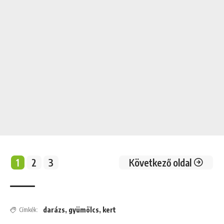
1
2
3
Következő oldal
darázs
,
gyümölcs
,
kert
Címkék: