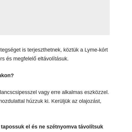
tegséget is terjeszthetnek, köztük a Lyme-kórt
ors és megfelelő eltávolításuk.
unkon?
llancscsipesszel vagy erre alkalmas eszközzel.
ozdulattal húzzuk ki. Kerüljük az olajozást,
 tapossuk el és ne szétnyomva távolítsuk