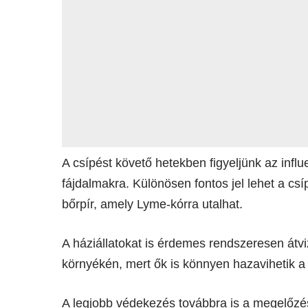
A csípést követő hetekben figyeljünk az influ
fájdalmakra. Különösen fontos jel lehet a csí
bőrpír, amely Lyme-kórra utalhat.
A háziállatokat is érdemes rendszeresen átviz
környékén, mert ők is könnyen hazavihetik a 
A legjobb védekezés továbbra is a megelőzés: