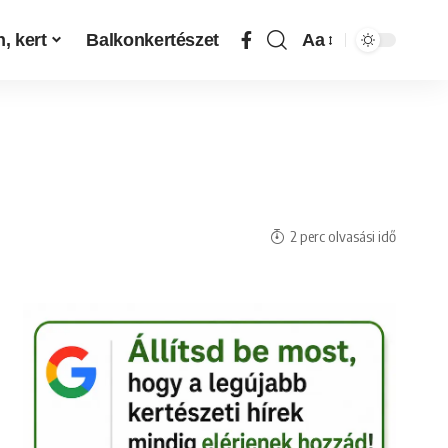
, kert
Balkonkertészet
Aa
2 perc olvasási idő