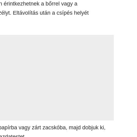
n érintkezhetnek a bőrrel vagy a
élyt. Eltávolítás után a csípés helyét
papírba vagy zárt zacskóba, majd dobjuk ki,
azdatestet.