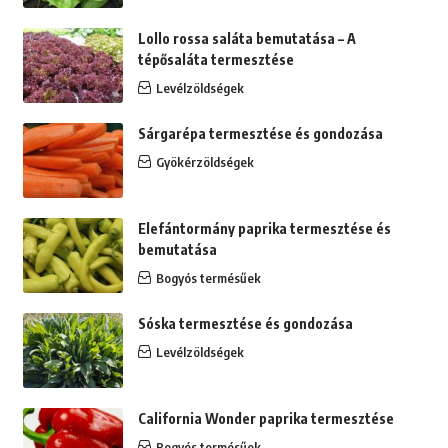
Lollo rossa saláta bemutatása – A
tépősaláta termesztése
Levélzöldségek
Sárgarépa termesztése és gondozása
Gyökérzöldségek
Elefántormány paprika termesztése és
bemutatása
Bogyós termésűek
Sóska termesztése és gondozása
Levélzöldségek
California Wonder paprika termesztése
Bogyós termésűek