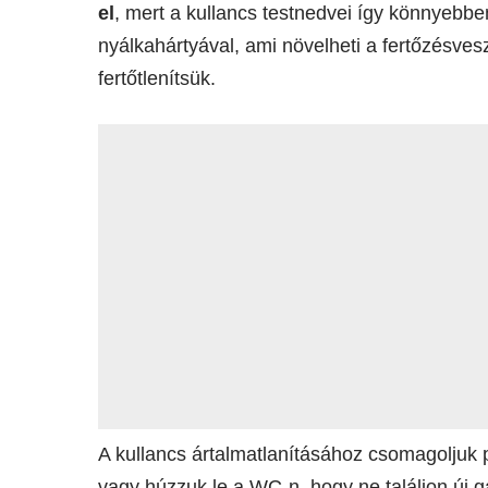
el
, mert a kullancs testnedvei így könnyebbe
nyálkahártyával, ami növelheti a fertőzésvesz
fertőtlenítsük.
A kullancs ártalmatlanításához csomagoljuk 
vagy húzzuk le a WC-n, hogy ne találjon új g