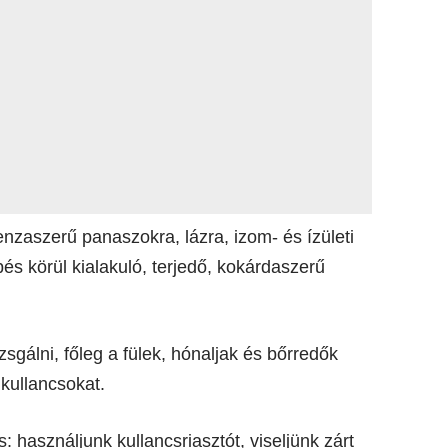
enzaszerű panaszokra, lázra, izom- és ízületi
pés körül kialakuló, terjedő, kokárdaszerű
sgálni, főleg a fülek, hónaljak és bőrredők
kullancsokat.
 használjunk kullancsriasztót, viseljünk zárt