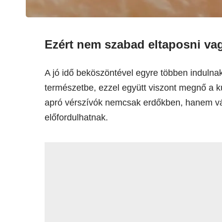
Ezért nem szabad eltaposni va
A jó idő beköszöntével egyre többen indulnak 
természetbe, ezzel együtt viszont megnő a ku
apró vérszívók nemcsak erdőkben, hanem vá
előfordulhatnak.