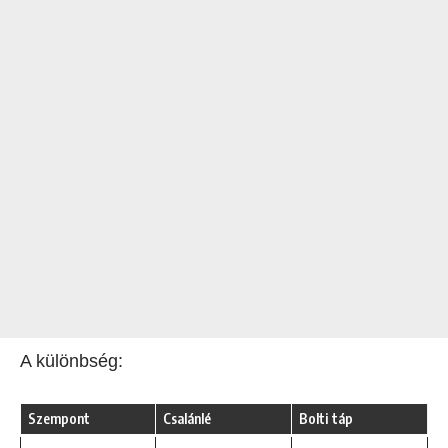
A különbség:
Szempont
Csalánlé
Bolti táp