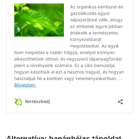
Alternatíva: banánhéjas tápoldat