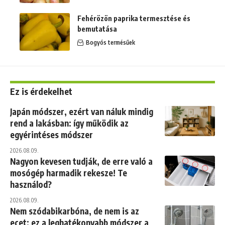
Fehérözön paprika termesztése és
bemutatása
Bogyós termésűek
Ez is érdekelhet
Japán módszer, ezért van náluk mindig
rend a lakásban: így működik az
egyérintéses módszer
2026.08.09.
Nagyon kevesen tudják, de erre való a
mosógép harmadik rekesze! Te
használod?
2026.08.09.
Nem szódabikarbóna, de nem is az
ecet: ez a leghatékonyabb módszer a