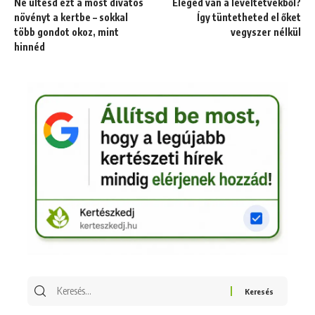
Ne ültesd ezt a most divatos
Eleged van a levéltetvekből?
növényt a kertbe – sokkal
Így tüntetheted el őket
több gondot okoz, mint
vegyszer nélkül
hinnéd
Keresés
erre: