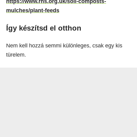
https://www.rhs.org.uk/soil-composts-
mulches/plant-feeds
Így készítsd el otthon
Nem kell hozzá semmi különleges, csak egy kis
türelem.