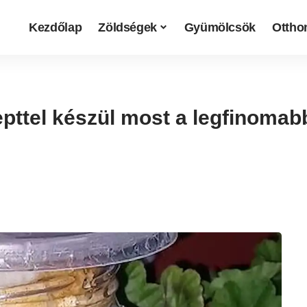
Kezdőlap
Zöldségek
Gyümölcsök
Otthon
cepttel készül most a legfinoma