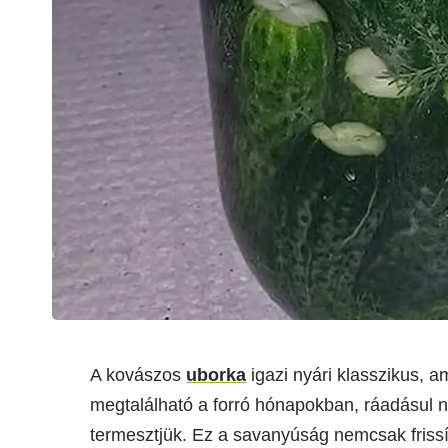
A kovászos
uborka
igazi nyári klasszikus, 
megtalálható a forró hónapokban, ráadásul 
termesztjük. Ez a savanyúság nemcsak frissít