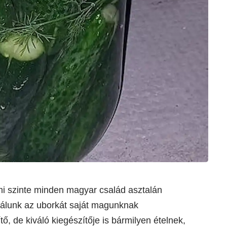
ami szinte minden magyar család asztalán
nálunk az uborkát saját magunknak
ő, de kiváló kiegészítője is bármilyen ételnek,