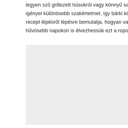
legyen szó grillezett húsokról vagy könnyű s
igényel különösebb szakértelmet, így bárki k
recept lépésről lépésre bemutatja, hogyan v
hűvösebb napokon is élvezhessük ezt a rop