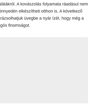
alátákról. A kovászolás folyamata ráadásul nem
önnyedén elkészítheti otthon is. A következő
arázsolhatjuk üvegbe a nyár ízét, hogy még a
ogós finomságot.