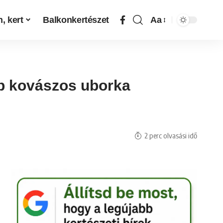
, kert
Balkonkertészet
Aa
bb kovászos uborka
2 perc olvasási idő