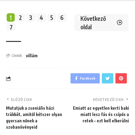
1
2
3
4
5
6
Következő
oldal
7
villám
Címkék:
Facebook
ELŐZŐ CIKK
KÖVETKEZŐ CIKK
Mutatjuk a zseniális házi
Emiatt az egyetlen kerti baki
trükköt, amitől kétszer olyan
miatt lesz fás és csípős a
gyorsan nőnek a
retek – ezt kell elkerülni
szobanövényeid