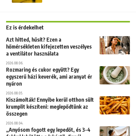
Ez is érdekelhet
Azt hitted, hűsít? Ezen a
hőmérsékleten kifejezetten veszélyes
a ventilátor használata
2026.08.06.
Rozmaring és cukor együtt? Egy
egyszerű házi keverék, ami aranyat ér
nyáron
2026.08.05.
Kiszámolták! Ennyibe kerül otthon sült
krumplit készíteni: meglepődtünk az
összegen
2026.08.04.
„Anyósom fogott egy lepedőt, és 3-4