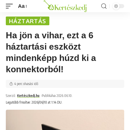
Aa
HÁZTARTÁS
Ha jön a vihar, ezt a 6
háztartási eszközt
mindenképp húzd ki a
konnektorból!
4 perc olvasási idő
Szerző:
Kertészkedj.hu
Publikálva 2026.06.10.
Legutóbb frissítve: 2026/06/10 at 1:14 DU.