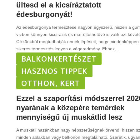
ültesd el a kicsíráztatott
édesburgonyát!
Az édesburgonya termesztése nagyon egyszerű, hiszen a gu
vízben könnyen kicsírázik és már ültethetővé is válik ezt követ
Cikkünkből megtudhatják ennek lépéseit, hogy mindenképpen
sikeres termesztés legyen a végeredmény. Ehhez
…
BALKONKERTÉSZET
HASZNOS TIPPEK
OTTHON, KERT
Ezzel a szaporítási módszerrel 202
nyarának a közepére temérdek
mennyiségű új muskátlid lesz
A muskátli hazánkban nagy népszerűségnek örvend, hiszen sz
minden ablakban vagy balkonon megtalálható. Szeretik, ugyan