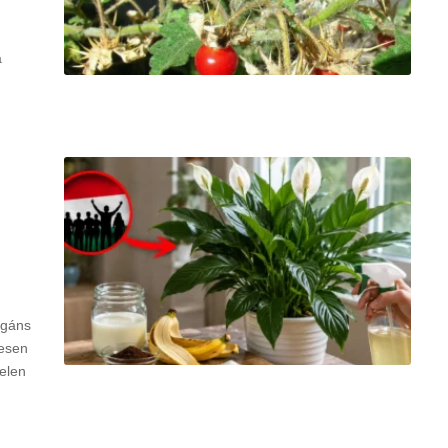
a
egáns
tesen
telen