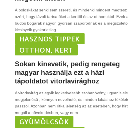
A poloskákat senki sem szereti, és mindenki mindent megtesz
azért, hogy távolt tartsa őket a kerttől és az otthonuktól. Ezek 
büdös bogarak nagyon gyorsan szaporodnak és a megszülető
kicsinyeik gyakorlatilag
…
HASZNOS TIPPEK
OTTHON, KERT
Sokan kinevetik, pedig rengeteg
magyar használja ezt a házi
tápoldatot vitorlavirághoz
A vitorlavirág az egyik legkedveltebb szobanövény, ugyanis el
megjelenésű , könnyen nevelhető, és minden lakáshoz tökéle
passzol. Azonban nem ritka jelenség az az esetében, hogy hir
megáll a növekedésben, vagy nem
…
GYÜMÖLCSÖK