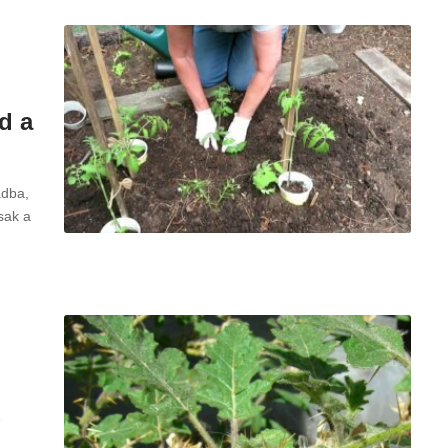
d a
adba,
sak a