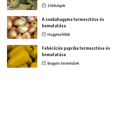
Zöldségek
A sonkahagyma termesztése és
bemutatása
Hagymafélék
Fehérözön paprika termesztése és
bemutatása
Bogyós termésűek