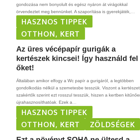
gondozása nem bonyolult és egész nyáron át virágokkal
örvendeztet meg bennünket. A szaporítása is gyerekjáték,
…
HASZNOS TIPPEK
OTTHON, KERT
Az üres vécépapír gurigák a
kertészek kincsei! Így használd fel
őket!
Általában amikor elfogy a Wc papír a gurigáról, a legtöbben
gondolkodás nélkül a szemetesbe tesszük. Viszont a kertészet
szakértők szerint ezt rosszul tesszük, hiszen a kertben kitűnőe
újrahasznosíthatóak. Ezek a
…
HASZNOS TIPPEK
OTTHON, KERT
ZÖLDSÉGEK
Ezt a növényt SOHA ne ültesd a