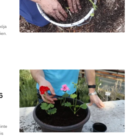
mója
ően.
6
inte
is