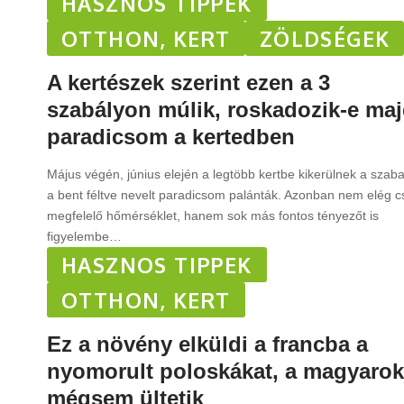
HASZNOS TIPPEK
OTTHON, KERT
ZÖLDSÉGEK
A kertészek szerint ezen a 3
szabályon múlik, roskadozik-e maj
paradicsom a kertedben
Május végén, június elején a legtöbb kertbe kikerülnek a szab
a bent féltve nevelt paradicsom palánták. Azonban nem elég c
megfelelő hőmérséklet, hanem sok más fontos tényezőt is
figyelembe
…
HASZNOS TIPPEK
OTTHON, KERT
Ez a növény elküldi a francba a
nyomorult poloskákat, a magyarok
mégsem ültetik