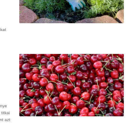
okat
znye
titkai
nt azt