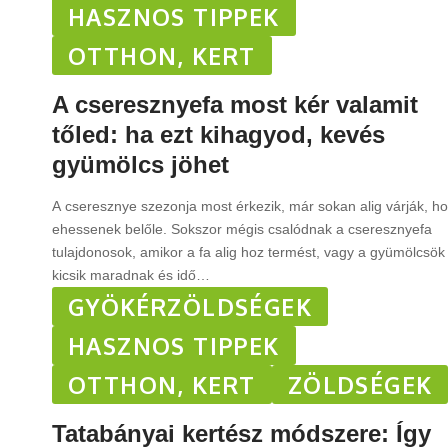
HASZNOS TIPPEK
OTTHON, KERT
A cseresznyefa most kér valamit
tőled: ha ezt kihagyod, kevés
gyümölcs jöhet
A cseresznye szezonja most érkezik, már sokan alig várják, h
ehessenek belőle. Sokszor mégis csalódnak a cseresznyefa
tulajdonosok, amikor a fa alig hoz termést, vagy a gyümölcsök
kicsik maradnak és idő
…
GYÖKÉRZÖLDSÉGEK
HASZNOS TIPPEK
OTTHON, KERT
ZÖLDSÉGEK
Tatabányai kertész módszere: Így