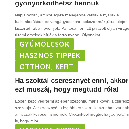
gyönyörködhetsz bennük
Napjainkban, amikor egyre melegebbé válnak a nyarak a
balkonládákban és virágágyásokban sokszor már július elején
kiszáradnak a növények. Pontosan emiatt javasolt olyan virág
ültetni amelyek bírják a forró nyarat. Olyanokat
…
GYÜMÖLCSÖK
HASZNOS TIPPEK
OTTHON, KERT
Ha szoktál cseresznyét enni, akkor
ezt muszáj, hogy megtudd róla!
Éppen kezd végrtérni az eper szezonja, máris követi a cseres
szezonja. A cseresznyét a legtöbben szeretik, azonban vannak 
amit csak kevesen ismernek. Cikkünkből megtudhatják, valami
is, hogy mire
…