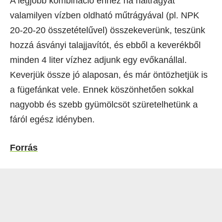
A legjobb kombináció ehhez ha haltrágyát
valamilyen vízben oldható műtrágyával (pl. NPK
20-20-20 összetételűvel) összekeverünk, teszünk
hozzá ásványi talajjavítót, és ebből a keverékből
minden 4 liter vízhez adjunk egy evőkanállal.
Keverjük össze jó alaposan, és már öntözhetjük is
a fügefánkat vele. Ennek köszönhetően sokkal
nagyobb és szebb gyümölcsöt szüretelhetünk a
fáról egész idényben.
Forrás