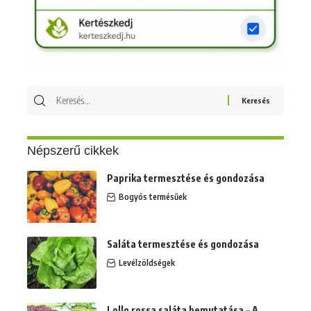
Keresés
erre:
Népszerű cikkek
Paprika termesztése és gondozása
Bogyós termésűek
Saláta termesztése és gondozása
Levélzöldségek
Lollo rossa saláta bemutatása – A