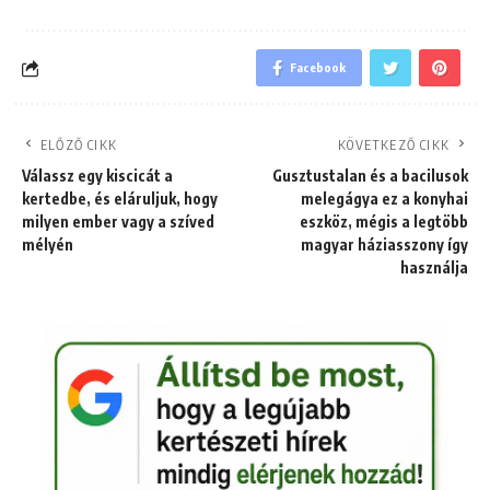
Facebook
ELŐZŐ CIKK
KÖVETKEZŐ CIKK
Válassz egy kiscicát a
Gusztustalan és a bacilusok
kertedbe, és eláruljuk, hogy
melegágya ez a konyhai
milyen ember vagy a szíved
eszköz, mégis a legtöbb
mélyén
magyar háziasszony így
használja