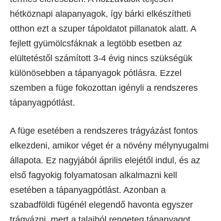
hétköznapi alapanyagok, így bárki elkészítheti
otthon ezt a szuper tápoldatot pillanatok alatt. A
fejlett gyümölcsfáknak a legtöbb esetben az
elültetéstől számított 3-4 évig nincs szükségük
különösebben a tápanyagok pótlásra. Ezzel
szemben a füge fokozottan igényli a rendszeres
tápanyagpótlást.
A füge esetében a rendszeres trágyázást fontos
elkezdeni, amikor véget ér a növény mélynyugalmi
állapota. Ez nagyjából április elejétől indul, és az
első fagyokig folyamatosan alkalmazni kell
esetében a tápanyagpótlást. Azonban a
szabadföldi fügénél elegendő havonta egyszer
trágyázni, mert a talajból rengeteg tápanyagot