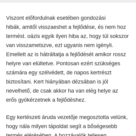
Viszont előfordulnak esetében gondozási
hibák, amitől visszaeshet a fejlődése, és nem hoz
termést. oázis egyik ilyen hiba az, hogy túl sokszor
van visszametszve, ezt ugyanis nem igényli.
Emellett az is hátráltatja a fejlődését amikor rossz
helyre van elültetve. Pontosan ezért szükséges
számára egy szélvédett, de napos kertrészt
biztosítani. Kert hiányában dézsában is jól
nevelhető, de csak akkor ha van elég helye az
erős gyökérzetnek a fejlődéshez.
Egy kertészeti áruda vezetője megosztotta velünk,
hogy nála milyen tápoldat segít a bőségesebb
termés elérésében. A hozzávalók teljesen