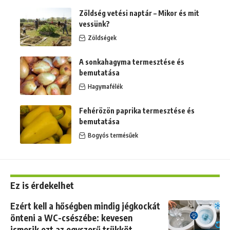
Zöldség vetési naptár – Mikor és mit
vessünk?
Zöldségek
A sonkahagyma termesztése és
bemutatása
Hagymafélék
Fehérözön paprika termesztése és
bemutatása
Bogyós termésűek
Ez is érdekelhet
Ezért kell a hőségben mindig jégkockát
önteni a WC-csészébe: kevesen
ismerik ezt az egyszerű trükköt