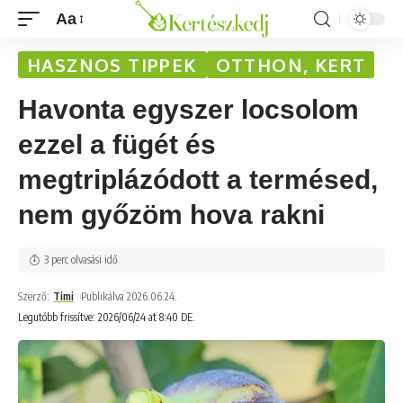
Aa
HASZNOS TIPPEK
OTTHON, KERT
Havonta egyszer locsolom
ezzel a fügét és
megtriplázódott a termésed,
nem győzöm hova rakni
3 perc olvasási idő
Szerző:
Timi
Publikálva 2026.06.24.
Legutóbb frissítve: 2026/06/24 at 8:40 DE.