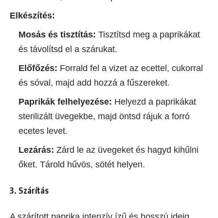
Elkészítés:
Mosás és tisztítás:
Tisztítsd meg a paprikákat
és távolítsd el a szárukat.
Előfőzés:
Forrald fel a vizet az ecettel, cukorral
és sóval, majd add hozzá a fűszereket.
Paprikák felhelyezése:
Helyezd a paprikákat
sterilizált üvegekbe, majd öntsd rájuk a forró
ecetes levet.
Lezárás:
Zárd le az üvegeket és hagyd kihűlni
őket. Tárold hűvös, sötét helyen.
3. Szárítás
A szárított paprika intenzív ízű és hosszú ideig