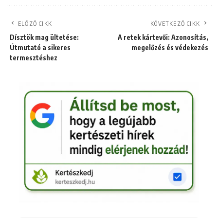
ELŐZŐ CIKK
KÖVETKEZŐ CIKK
Dísztök mag ültetése:
A retek kártevői: Azonosítás,
Útmutató a sikeres
megelőzés és védekezés
termesztéshez