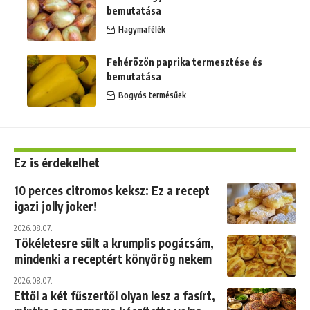
bemutatása
Hagymafélék
Fehérözön paprika termesztése és
bemutatása
Bogyós termésűek
Ez is érdekelhet
10 perces citromos keksz: Ez a recept
igazi jolly joker!
2026.08.07.
Tökéletesre sült a krumplis pogácsám,
mindenki a receptért könyörög nekem
2026.08.07.
Ettől a két fűszertől olyan lesz a fasírt,