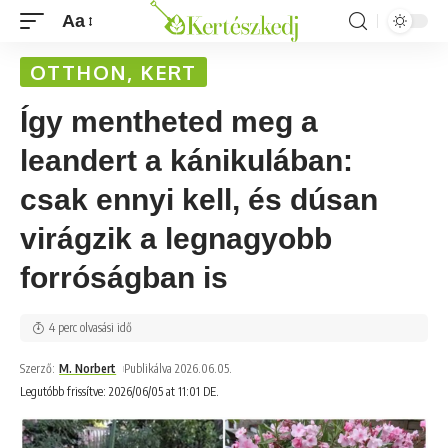
Aa
OTTHON, KERT
Így mentheted meg a
leandert a kánikulában:
csak ennyi kell, és dúsan
virágzik a legnagyobb
forróságban is
4 perc olvasási idő
Szerző:
M. Norbert
Publikálva 2026.06.05.
Legutóbb frissítve: 2026/06/05 at 11:01 DE.