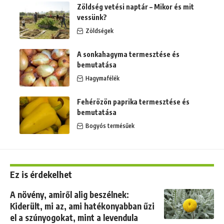
Zöldség vetési naptár – Mikor és mit
vessünk?
Zöldségek
A sonkahagyma termesztése és
bemutatása
Hagymafélék
Fehérözön paprika termesztése és
bemutatása
Bogyós termésűek
Ez is érdekelhet
A növény, amiről alig beszélnek:
Kiderült, mi az, ami hatékonyabban űzi
el a szúnyogokat, mint a levendula