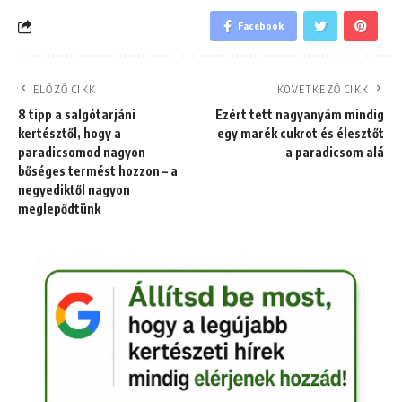
Facebook
ELŐZŐ CIKK
KÖVETKEZŐ CIKK
8 tipp a salgótarjáni
Ezért tett nagyanyám mindig
kertésztől, hogy a
egy marék cukrot és élesztőt
paradicsomod nagyon
a paradicsom alá
bőséges termést hozzon – a
negyediktől nagyon
meglepődtünk