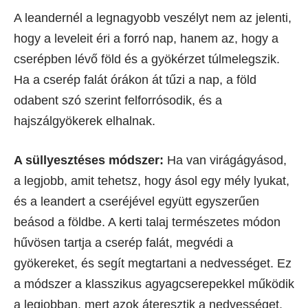
A leandernél a legnagyobb veszélyt nem az jelenti,
hogy a leveleit éri a forró nap, hanem az, hogy a
cserépben lévő föld és a gyökérzet túlmelegszik.
Ha a cserép falát órákon át tűzi a nap, a föld
odabent szó szerint felforrósodik, és a
hajszálgyökerek elhalnak.
A süllyesztéses módszer:
Ha van virágágyásod,
a legjobb, amit tehetsz, hogy ásol egy mély lyukat,
és a leandert a cseréjével együtt egyszerűen
beásod a földbe. A kerti talaj természetes módon
hűvösen tartja a cserép falát, megvédi a
gyökereket, és segít megtartani a nedvességet. Ez
a módszer a klasszikus agyagcserepekkel működik
a legjobban, mert azok áteresztik a nedvességet.