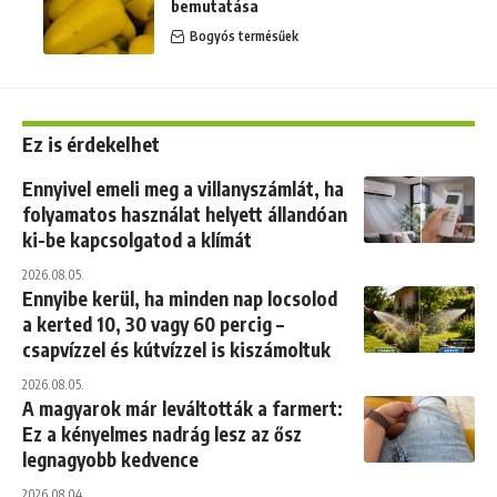
bemutatása
Bogyós termésűek
Ez is érdekelhet
Ennyivel emeli meg a villanyszámlát, ha
folyamatos használat helyett állandóan
ki-be kapcsolgatod a klímát
2026.08.05.
Ennyibe kerül, ha minden nap locsolod
a kerted 10, 30 vagy 60 percig –
csapvízzel és kútvízzel is kiszámoltuk
2026.08.05.
A magyarok már leváltották a farmert:
Ez a kényelmes nadrág lesz az ősz
legnagyobb kedvence
2026.08.04.