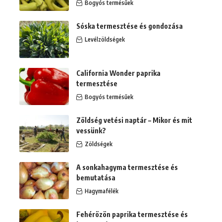
Bogyós termésűek
Sóska termesztése és gondozása
Levélzöldségek
California Wonder paprika
termesztése
Bogyós termésűek
Zöldség vetési naptár – Mikor és mit
vessünk?
Zöldségek
A sonkahagyma termesztése és
bemutatása
Hagymafélék
Fehérözön paprika termesztése és