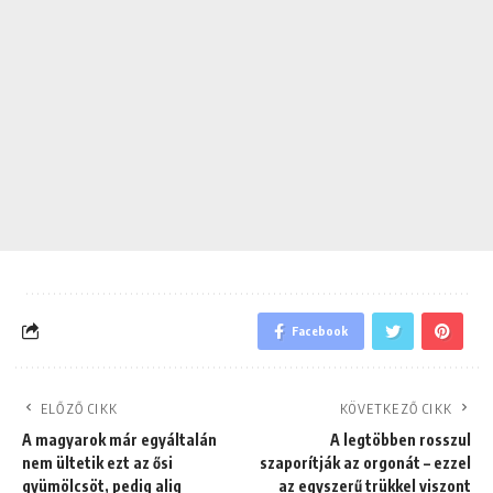
Facebook
ELŐZŐ CIKK
KÖVETKEZŐ CIKK
A magyarok már egyáltalán
A legtöbben rosszul
nem ültetik ezt az ősi
szaporítják az orgonát – ezzel
gyümölcsöt, pedig alig
az egyszerű trükkel viszont