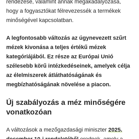
rendezése, valamint annak megakadályozása,
hogy a fogyasztókat félrevezessék a termékek
minőségével kapcsolatban.
A legfontosabb változás az úgynevezett szűrt
mézek kivonása a teljes értékű mézek
kategóriájából. Ez része az Európai Unió
szélesebb körű intézkedéseinek, amelyek célja
az élelmiszerek átláthatóságának és
megbízhatóságának növelése a piacon.
Új szabályozás a méz minőségére
vonatkozóan
A változások a mezőgazdasági miniszter
2025.
december 10-i rendeletéből
erednek, amely a