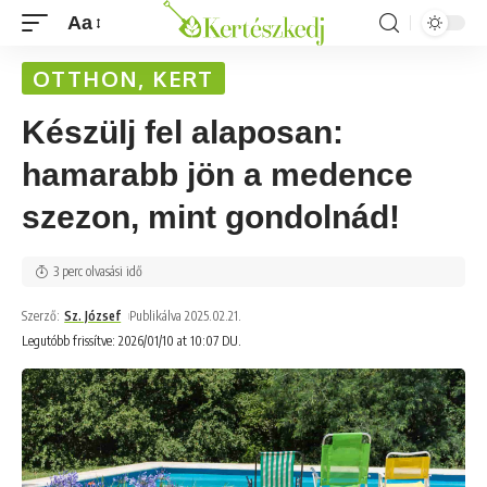
Aa
OTTHON, KERT
Készülj fel alaposan:
hamarabb jön a medence
szezon, mint gondolnád!
3 perc olvasási idő
Szerző:
Sz. József
Publikálva 2025.02.21.
Legutóbb frissítve: 2026/01/10 at 10:07 DU.